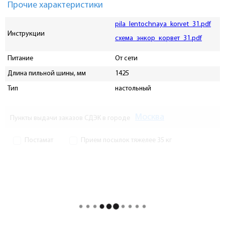
Прочие характеристики
pila_lentochnaya_korvet_31.pdf
Инструкции
схема_энкор_корвет_31.pdf
Питание
От сети
Длина пильной шины, мм
1425
Тип
настольный
Москва
Пункты выдачи заказов СДЭК в городе
Постамат
Прием посылок тяжелее 35 кг