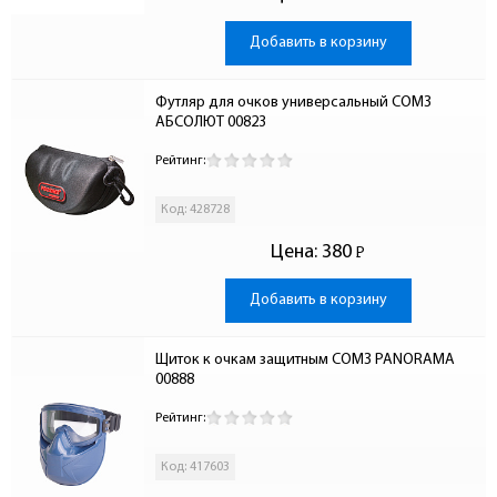
Добавить в корзину
Футляр для очков универсальный СОМЗ 
АБСОЛЮТ 00823
Рейтинг:
Код: 428728
Цена:
380
Р
-
Добавить в корзину
Щиток к очкам защитным СОМЗ PANORAMA 
00888
Рейтинг:
Код: 417603