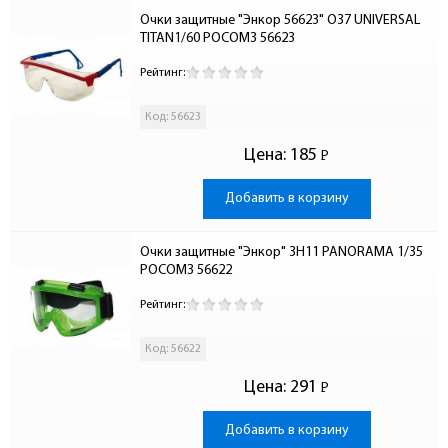
Очки защитные "Энкор 56623" О37 UNIVERSAL 
TITAN1/60 РОСОМЗ 56623
Рейтинг:
Код: 56623
Цена:
185
Р
-
Добавить в корзину
Очки защитные "Энкор" 3Н11 PANORAMA 1/35 
РОСОМЗ 56622
Рейтинг:
Код: 56622
Цена:
291
Р
-
Добавить в корзину