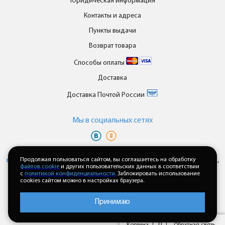
Юридическая информация
Контакты и адреса
Пункты выдачи
Возврат товара
Способы оплаты
Доставка
Доставка Почтой России
Мы в cоциальных сетях
Вы принимаете условия
политики в отношении обработки
персональных данных
и
пользовательского соглашения
каждый раз,
Продолжая пользоваться сайтом, вы соглашаетесь на обработку
файлов cookie
и других пользовательских данных в соответствии
когда оставляете свои данные в любой форме обратной связи на
с
политикой конфиденциальности.
Заблокировать использование
сайте enkor24.ru
cookies сайтом можно в настройках браузера.
Принимаю
0