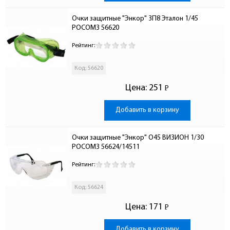
Очки защитные "Энкор" 3П8 Эталон 1/45 
РОСОМЗ 56620
Рейтинг:
Код: 56620
Цена:
251
Р
-
Добавить в корзину
Очки защитные "Энкор" О45 ВИЗИОН 1/30 
РОСОМЗ 56624/14511
Рейтинг:
Код: 56624
Цена:
171
Р
-
Добавить в корзину