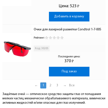
Цена:
523
Р
-
Добавить в корзину
Очки для лазерной разметки Condtrol 1-7-005
Рейтинг:
Код: 30205
Последняя цена:
370
Р
-
Под заказ
←
1
2
3
→
Все
Защи́тные очки́ — оптическое средство защиты глаз от попадания
мелких частиц механически обрабатываемого материала, химически
активных жидкостей и/или опасных для глаз излучений.