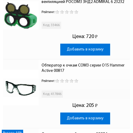
вентиляцией РОСОМЗ ЗНД2 ADMIRAL 6 23232
Рейтинг:
Код: 33466
Цена:
720
Р
-
Добавить в корзину
Обтюратор к очкам СОМЗ серии О15 Hammer 
Active 00817
Рейтинг:
Код: 417846
Цена:
205
Р
-
Добавить в корзину