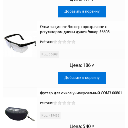
-
Добавить в корзину
Очки защитные Эксперт прозрачные c 
регулятором длины дужек Энкор 56608
Рейтинг:
Код: 56608
Цена:
186
Р
-
Добавить в корзину
Футляр для очков универсальный СОМЗ 00801
Рейтинг:
Код: 419436
Цена:
540
Р
-