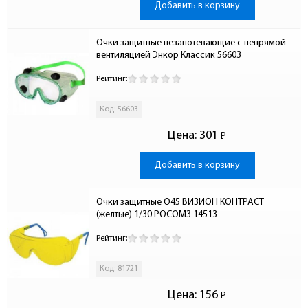
Добавить в корзину
Очки защитные незапотевающие с непрямой 
вентиляцией Энкор Классик 56603
Рейтинг:
Код: 56603
Цена:
301
Р
-
Добавить в корзину
Очки защитные О45 ВИЗИОН КОНТРАСТ 
(желтые) 1/30 РОСОМЗ 14513
Рейтинг:
Код: 81721
Цена:
156
Р
-