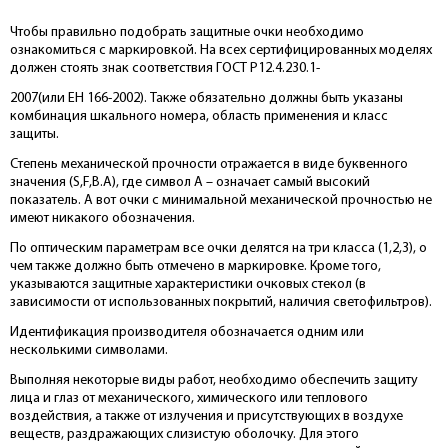
Чтобы правильно подобрать защитные очки необходимо
ознакомиться с маркировкой. На всех сертифицированных моделях
должен стоять знак соответствия ГОСТ Р12.4.230.1-
2007(или ЕН 166-2002). Также обязательно должны быть указаны
комбинация шкального номера, область применения и класс
защиты.
Степень механической прочности отражается в виде буквенного
значения (S,F,B.A), где символ А – означает самый высокий
показатель. А вот очки с минимальной механической прочностью не
имеют никакого обозначения.
По оптическим параметрам все очки делятся на три класса (1,2,3), о
чем также должно быть отмечено в маркировке. Кроме того,
указываются защитные характеристики очковых стекол (в
зависимости от использованных покрытий, наличия светофильтров).
Идентификация производителя обозначается одним или
несколькими символами.
Выполняя некоторые виды работ, необходимо обеспечить защиту
лица и глаз от механического, химического или теплового
воздействия, а также от излучения и присутствующих в воздухе
веществ, раздражающих слизистую оболочку. Для этого