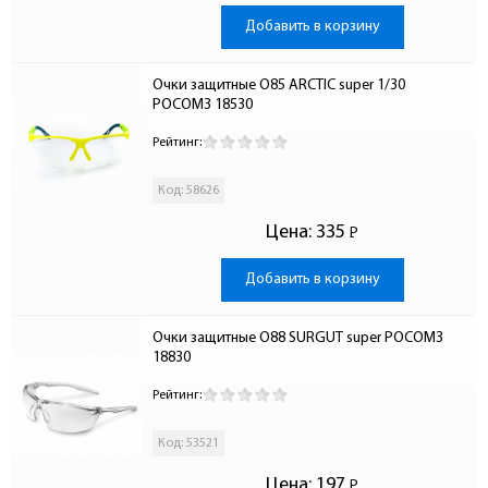
Добавить в корзину
Очки защитные О85 ARCTIC super 1/30 
РОСОМЗ 18530
Рейтинг:
Код: 58626
Цена:
335
Р
-
Добавить в корзину
Очки защитные О88 SURGUT super РОСОМЗ 
18830
Рейтинг:
Код: 53521
Цена:
197
Р