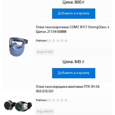
Цена:
800
Р
-
Добавить в корзину
Очки газосварочные СОМЗ ЗН11 StrongGlass + 
Щиток 21134/00888
Рейтинг:
Код: 417607
Цена:
845
Р
-
Добавить в корзину
Очки газосварщика винтовые ПТК 3Н-56 
003.010.501
Рейтинг:
Код: 400141