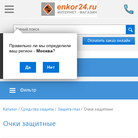
Оплатить заказ онлайн
Правильно ли мы определили
ваш регион -
Москва
?
Каталог товаров
Да
Нет
Фильтр
Каталог
/
Средства защиты
/
Защита глаз
/
Очки защитные
Очки защитные