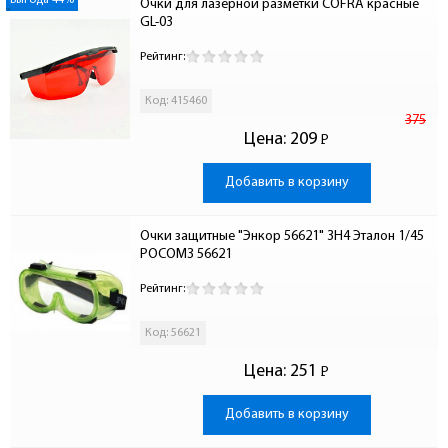
Выгода 44%
Очки для лазерной разметки COFRA красные 
GL-03
Рейтинг:
Код: 415460
375
Цена:
209
Р
-
Добавить в корзину
Очки защитные "Энкор 56621" 3Н4 Эталон 1/45 
РОСОМЗ 56621
Рейтинг:
Код: 56621
Цена:
251
Р
-
Добавить в корзину