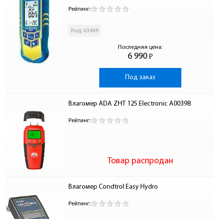
Рейтинг:
Код: 63469
Последняя цена:
6 990
Р
-
Под заказ
Влагомер ADA ZHT 125 Electronic А00398
Рейтинг:
Товар распродан
Влагомер Condtrol Easy Hydro
Рейтинг: