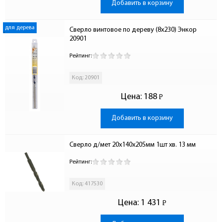
Добавить в корзину
для дерева
Сверло винтовое по дереву (8x230) Энкор 
20901
Рейтинг:
Код: 20901
Цена:
188
Р
-
Добавить в корзину
Сверло д/мет 20х140х205мм 1шт хв. 13 мм
Рейтинг:
Код: 417530
Цена:
1 431
Р
-