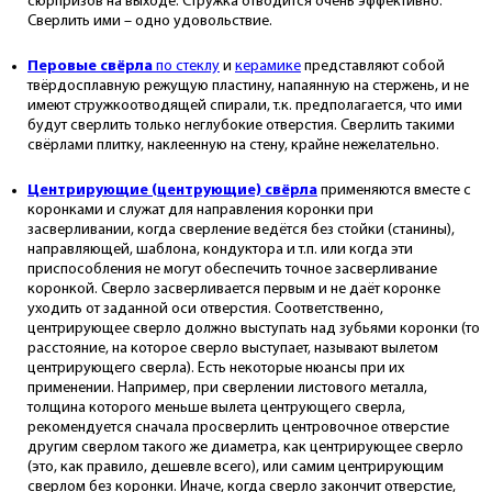
сюрпризов на выходе. Стружка отводится очень эффективно.
Сверлить ими – одно удовольствие.
Перовые свёрла
по стеклу
и
керамике
представляют собой
твёрдосплавную режущую пластину, напаянную на стержень, и не
имеют стружкоотводящей спирали, т.к. предполагается, что ими
будут сверлить только неглубокие отверстия. Сверлить такими
свёрлами плитку, наклеенную на стену, крайне нежелательно.
Центрирующие (центрующие) свёрла
применяются вместе с
коронками и служат для направления коронки при
засверливании, когда сверление ведётся без стойки (станины),
направляющей, шаблона, кондуктора и т.п. или когда эти
приспособления не могут обеспечить точное засверливание
коронкой. Сверло засверливается первым и не даёт коронке
уходить от заданной оси отверстия. Соответственно,
центрирующее сверло должно выступать над зубьями коронки (то
расстояние, на которое сверло выступает, называют вылетом
центрирующего сверла). Есть некоторые нюансы при их
применении. Например, при сверлении листового металла,
толщина которого меньше вылета центрующего сверла,
рекомендуется сначала просверлить центровочное отверстие
другим сверлом такого же диаметра, как центрирующее сверло
(это, как правило, дешевле всего), или самим центрирующим
сверлом без коронки. Иначе, когда сверло закончит отверстие,