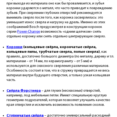
при выходе из материала оно как бы проваливается, и зубья
коронки ударяются о металл, что часто приводит к повреждению
зубьев. При сверлении глубоких отверстий рекомендуется
вынимать сверло после того, как коронка засверлилась: это
уменьшает износ сверла и нагрузку на дрель. Именно из этих
соображений Bosch предусмотрел в конструкции коронок
серии
Power-Change
возможность «одним щелчком» снять
отдельно коронку или снять отдельно центрирующее сверло.
Коронки
(кольцевые свёрла, корончатые свёрла,
кольцевые пилы, трубчатые сверла, полые сверла)
, как
правило, достаточно большого диаметра (по металлу, дереву и т.п.
материалам – от 14 мм, по керамограниту – от 5 мм) и
используются для сквозного сверления различных материалов.
Особенность состоит в том, что в стружку превращается не весь
материал внутри будущего отверстия, а только узкая кольцевая
часть.
Свёрла Форстнера
– для глухих (несквозных) отверстий,
например, под мебельные петли. Имеют специальную круглую
геометрию подрезателей, которая позволяет улучшить качество
края отверстия и исключить возможность появления сколов.
Ступенчатые свёрла
– достаточно универсальный расходный