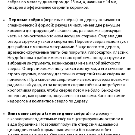
свёрла по металлу диаметром до 13 мм, а, начиная с 14 мм,
быстрее и эффективнее сверлить коронкой.
Перовые свёрла
(перьевые свёрла) по дереву отличаются
специфической формой: режущая часть имеет две режущие
кромки и центрирующий наконечник, расположена режущая
часть на относительно тонком несущем стержне. Спирали для
отвода стружки у такого сверла нет. Перовые свёрла используют
для работы с мягкими материалами. Чаще всего это дерево,
древесно-стружечные плиты без покрытия, гипсокартон, пластик.
Неудобством в работе может стать проблема отвода стружки и
вибрация инструмента, возникающая из-за малой жёсткости
сверла. Отверстие может получиться изогнутым, а его сечение – не
строго круглым, поэтому для точных отверстий такие свёрла не
применяют. При сквозном сверлении на выходе сверла возможет
радиальный удар, из-за которого сверло гнётся, и потребуется
кропотливая правка, чтобы сверло потом не било. Выходное
отверстие, как правило, получается со сколами. Зато это самое
недорогое и компактное сверло по дереву.
Винтовые свёрла (змеевидные свёрла)
по дереву –
высокопроизводительные свёрла с центрирующим остриём в
виде буравчика. Позволяют получать отверстия идеальной
цилиндрической формы практически без нажима и без