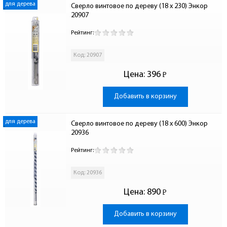
для дерева
Сверло винтовое по дереву (18 x 230) Энкор 
20907
Рейтинг:
Код: 20907
Цена:
396
Р
-
Добавить в корзину
для дерева
Сверло винтовое по дереву (18 x 600) Энкор 
20936
Рейтинг:
Код: 20936
Цена:
890
Р
-
Добавить в корзину