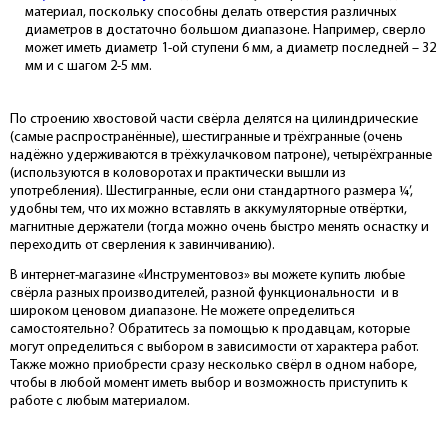
материал, поскольку способны делать отверстия различных
диаметров в достаточно большом диапазоне. Например, сверло
может иметь диаметр 1-ой ступени 6 мм, а диаметр последней – 32
мм и с шагом 2-5 мм.
По строению хвостовой части свёрла делятся на цилиндрические
(самые распространённые), шестигранные и трёхгранные (очень
надёжно удерживаются в трёхкулачковом патроне), четырёхгранные
(используются в коловоротах и практически вышли из
употребления). Шестигранные, если они стандартного размера ¼’,
удобны тем, что их можно вставлять в аккумуляторные отвёртки,
магнитные держатели (тогда можно очень быстро менять оснастку и
переходить от сверления к завинчиванию).
В интернет-магазине «Инструментовоз» вы можете купить любые
свёрла разных производителей, разной функциональности и в
широком ценовом диапазоне. Не можете определиться
самостоятельно? Обратитесь за помощью к продавцам, которые
могут определиться с выбором в зависимости от характера работ.
Также можно приобрести сразу несколько свёрл в одном наборе,
чтобы в любой момент иметь выбор и возможность приступить к
работе с любым материалом.