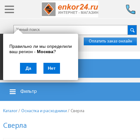
Оплатить заказ онлайн
Правильно ли мы определили
ваш регион -
Москва
?
Каталог товаров
Да
Нет
Фильтр
Каталог
/
Оснастка и расходники
/
Сверла
Сверла