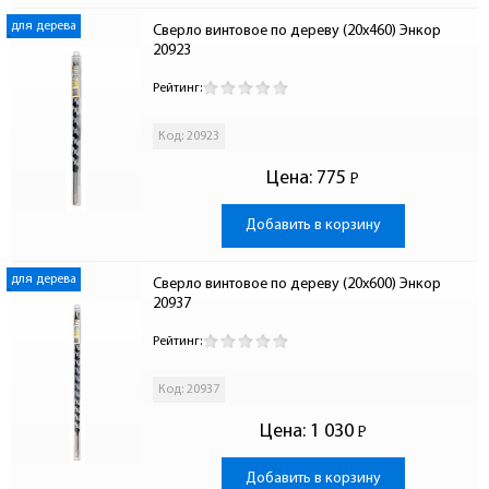
для дерева
Сверло винтовое по дереву (20x460) Энкор 
20923
Рейтинг:
Код: 20923
Цена:
775
Р
-
Добавить в корзину
для дерева
Сверло винтовое по дереву (20x600) Энкор 
20937
Рейтинг:
Код: 20937
Цена:
1 030
Р
-
Добавить в корзину