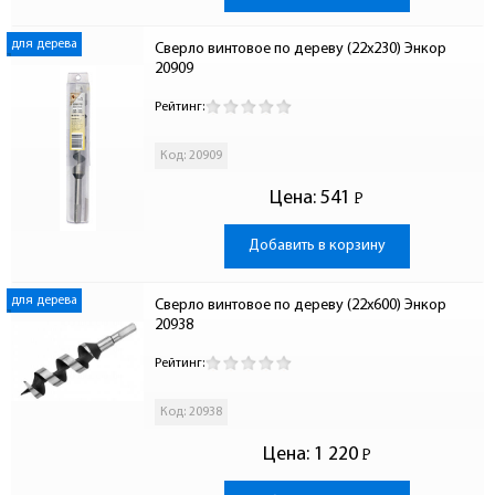
для дерева
Сверло винтовое по дереву (22x230) Энкор 
20909
Рейтинг:
Код: 20909
Цена:
541
Р
-
Добавить в корзину
для дерева
Сверло винтовое по дереву (22x600) Энкор 
20938
Рейтинг:
Код: 20938
Цена:
1 220
Р
-