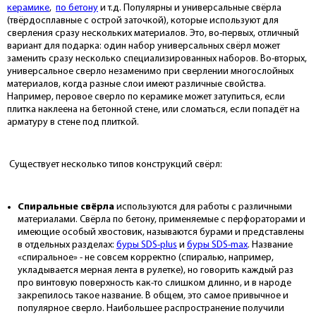
керамике
,
по бетону
и т.д. Популярны и универсальные свёрла
(твёрдосплавные с острой заточкой), которые используют для
сверления сразу нескольких материалов. Это, во-первых, отличный
вариант для подарка: один набор универсальных свёрл может
заменить сразу несколько специализированных наборов. Во-вторых,
универсальное сверло незаменимо при сверлении многослойных
материалов, когда разные слои имеют различные свойства.
Например, перовое сверло по керамике может затупиться, если
плитка наклеена на бетонной стене, или сломаться, если попадёт на
арматуру в стене под плиткой.
Существует несколько типов конструкций свёрл:
Спиральные свёрла
используются для работы с различными
материалами. Свёрла по бетону, применяемые с перфораторами и
имеющие особый хвостовик, называются бурами и представлены
в отдельных разделах:
буры SDS-plus
и
буры SDS-max
. Название
«спиральное» - не совсем корректно (спиралью, например,
укладывается мерная лента в рулетке), но говорить каждый раз
про винтовую поверхность как-то слишком длинно, и в народе
закрепилось такое название. В общем, это самое привычное и
популярное сверло. Наибольшее распространение получили