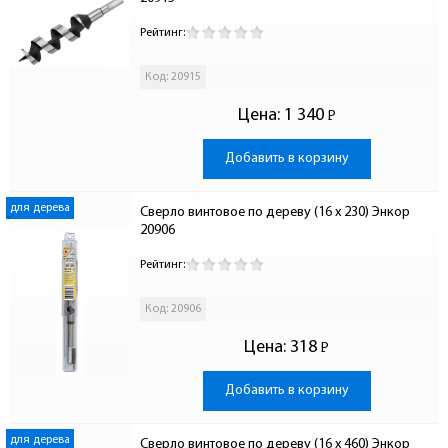
Рейтинг:
Код: 20915
Цена:
1 340
Р
-
Добавить в корзину
для дерева
Сверло винтовое по дереву (16 x 230) Энкор 
20906
Рейтинг:
Код: 20906
Цена:
318
Р
-
Добавить в корзину
для дерева
Сверло винтовое по дереву (16 x 460) Энкор 