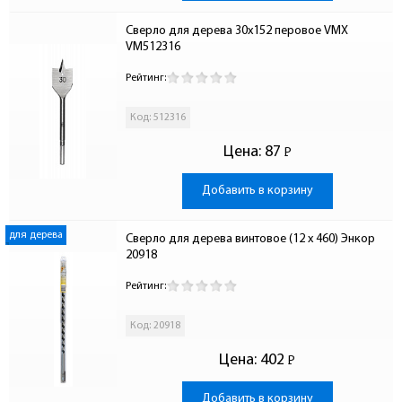
Сверло для дерева 30х152 перовое VMX 
VM512316
Рейтинг:
Код: 512316
Цена:
87
Р
-
Добавить в корзину
для дерева
Сверло для дерева винтовое (12 x 460) Энкор 
20918
Рейтинг:
Код: 20918
Цена:
402
Р
-
Добавить в корзину