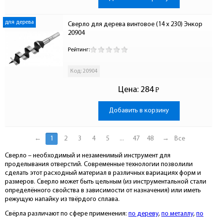
для дерева
Сверло для дерева винтовое (14 x 230) Энкор 
20904
Рейтинг:
Код: 20904
Цена:
284
Р
-
Добавить в корзину
←
1
2
3
4
5
...
47
48
→
Все
Сверло – необходимый и незаменимый инструмент для
проделывания отверстий. Современные технологии позволили
сделать этот расходный материал в различных вариациях форм и
размеров. Сверло может быть цельным (из инструментальной стали
определённого свойства в зависимости от назначения) или иметь
режущую напайку из твёрдого сплава.
Свёрла различают по сфере применения:
по дереву
,
по металлу
,
по