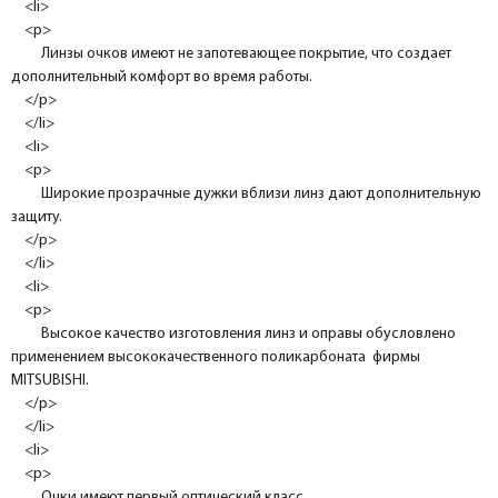
<li>
<p>
Линзы очков имеют не запотевающее покрытие, что создает
дополнительный комфорт во время работы.
</p>
</li>
<li>
<p>
Широкие прозрачные дужки вблизи линз дают дополнительную
защиту.
</p>
</li>
<li>
<p>
Высокое качество изготовления линз и оправы обусловлено
применением высококачественного поликарбоната фирмы
MITSUBISHI.
</p>
</li>
<li>
<p>
Очки имеют первый оптический класс.