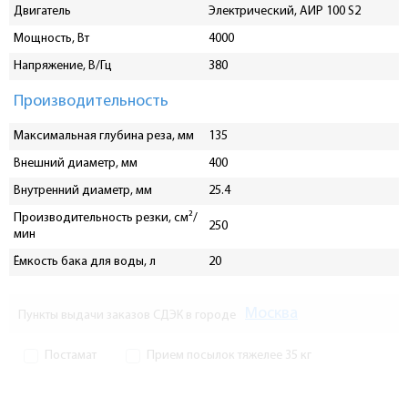
Двигатель
Электрический, АИР 100 S2
Мощность, Вт
4000
Напряжение, В/Гц
380
Производительность
Максимальная глубина реза, мм
135
Внешний диаметр, мм
400
Внутренний диаметр, мм
25.4
Производительность резки, см²/
250
мин
Ёмкость бака для воды, л
20
Москва
Пункты выдачи заказов СДЭК в городе
Постамат
Прием посылок тяжелее 35 кг