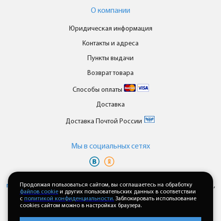
О компании
Юридическая информация
Контакты и адреса
Пункты выдачи
Возврат товара
Способы оплаты
Доставка
Доставка Почтой России
Мы в cоциальных сетях
Вы принимаете условия
политики в отношении обработки
персональных данных
Продолжая пользоваться сайтом, вы соглашаетесь на обработку
и
пользовательского соглашения
каждый раз,
файлов cookie
и других пользовательских данных в соответствии
когда оставляете свои данные в любой форме обратной связи на
с
политикой конфиденциальности.
Заблокировать использование
сайте enkor24.ru
cookies сайтом можно в настройках браузера.