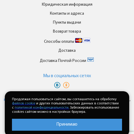
Юридическая информация
Контакты и адреса
Пункты выдачи
Возврат товара
Способы оплаты
Доставка
Доставка Почтой России
Мы в cоциальных сетях
Вы принимаете условия
политики в отношении обработки
персональных данных
Продолжая пользоваться сайтом, вы соглашаетесь на обработку
и
пользовательского соглашения
каждый раз,
файлов cookie
и других пользовательских данных в соответствии
когда оставляете свои данные в любой форме обратной связи на
с
политикой конфиденциальности.
Заблокировать использование
сайте enkor24.ru
cookies сайтом можно в настройках браузера.
Принимаю