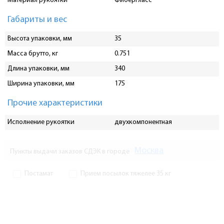
Материал рукоятки
Фибергласс
Габариты и вес
Высота упаковки, мм
35
Масса брутто, кг
0.751
Длина упаковки, мм
340
Ширина упаковки, мм
175
Прочие характеристики
Исполнение рукоятки
двухкомпонентная
Москва
Пункты выдачи заказов СДЭК в городе
Постамат
Прием посылок тяжелее 35 кг