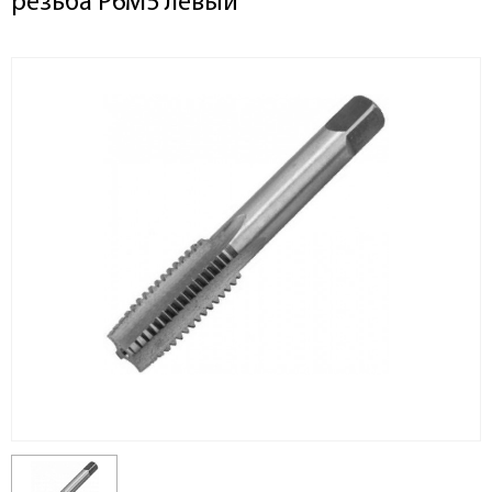
резьба Р6М5 левый