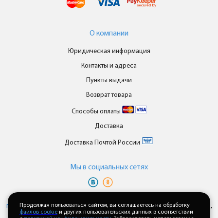
О компании
Юридическая информация
Контакты и адреса
Пункты выдачи
Возврат товара
Способы оплаты
Доставка
Доставка Почтой России
Мы в cоциальных сетях
Вы принимаете условия
политики в отношении обработки
персональных данных
Продолжая пользоваться сайтом, вы соглашаетесь на обработку
и
пользовательского соглашения
каждый раз,
файлов cookie
и других пользовательских данных в соответствии
когда оставляете свои данные в любой форме обратной связи на