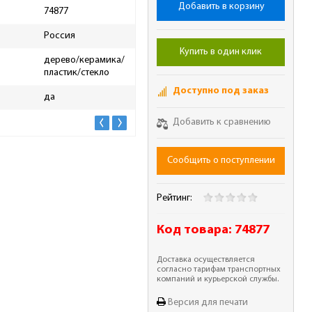
Добавить в корзину
74877
Вид тары
туба
Россия
Тип клея
конт
Купить в один клик
дерево/керамика/
Количество компонентов
одн
пластик/стекло
Высота упаковки, мм
240
Доступно под заказ
да
Добавить к сравнению
Сообщить о поступлении
Рейтинг:
Код товара:
74877
Доставка осуществляется
согласно тарифам транспортных
компаний и курьерской службы.
Версия для печати