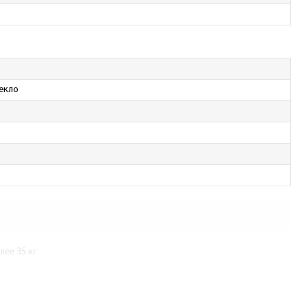
екло
ее 35 кг