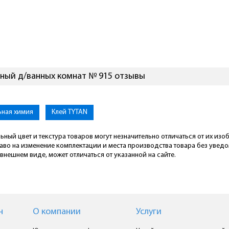
ный д/ванных комнат № 915 отзывы
ьная химия
Клей TYTAN
ьный цвет и текстура товаров могут незначительно отличаться от их из
раво на изменение комплектации и места производства товара без увед
внешнем виде, может отличаться от указанной на сайте.
н
О компании
Услуги