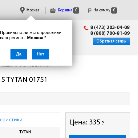
Москва
Корзина
0
На сумму
0
Пн-Пт: 09:00 - 18:00
8 (473) 203-04-08
Правильно ли мы определили
info@enkor24.ru
8 (800) 700-81-89
ваш регион -
Москва
?
Вход
|
Регистрация
Обратная связь
Да
Нет
 комнат № 915 TYTAN 01751
5 TYTAN 01751
еристики:
Цена:
335
Р
-
TYTAN
Цвет
бел