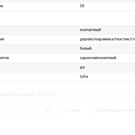
мм
50
контактный
ия
дерево/керамика/пластик/ст
белый
ентов
однокомпонентный
да
туба
Москва
зов СДЭК в городе
Постамат
Прием посылок тяжел