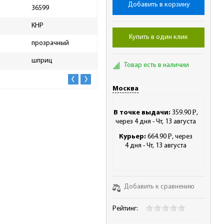
Добавить в корзину
36599
Высота упаковки, мм
20
КНР
Длина упаковки, мм
165
Купить в один клик
прозрачный
Ширина упаковки, мм
97
шприц
Масса брутто, кг
0.01
Товар есть в наличии
Москва
В точке выдачи:
359.90
Р
,
-
через 4 дня - Чт, 13 августа
Курьер:
664.90
Р
, через
-
4 дня - Чт, 13 августа
Добавить к сравнению
Рейтинг: