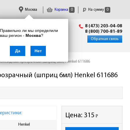
Москва
Корзина
0
На сумму
0
Пн-Пт: 09:00 - 18:00
8 (473) 203-04-08
Правильно ли мы определили
info@enkor24.ru
8 (800) 700-81-89
ваш регион -
Москва
?
Вход
|
Регистрация
Обратная связь
Да
Нет
поксидный прозрачный (шприц 6мл) Henkel 611686
озрачный (шприц 6мл) Henkel 611686
еристики:
Цена:
315
Р
-
Henkel
Количество компонентов
дву