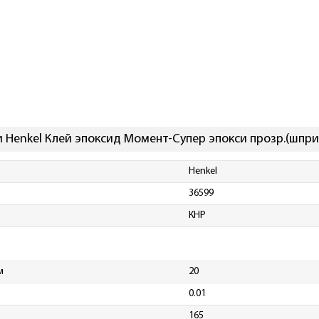
 Henkel Клей эпоксид Момент-Супер эпокси прозр.(шпр
Henkel
36599
КНР
м
20
0.01
165