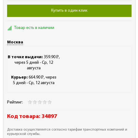
Купить в один клик
Товар есть в наличии
Москва
В точке выдачи:
359.90
Р
,
-
через 5 дней - Ср, 12
августа
Курьер:
664.90
Р
, через
-
5 дней - Ср, 12 августа
Рейтинг:
Код товара:
34897
Доставка осуществляется согласно тарифам транспортных компаний и
курьерской службы.