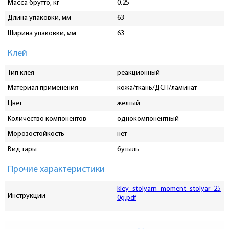
Масса брутто, кг
0.25
Длина упаковки, мм
63
Ширина упаковки, мм
63
Клей
Тип клея
реакционный
Материал применения
кожа/ткань/ДСП/ламинат
Цвет
желтый
Количество компонентов
однокомпонентный
Морозостойкость
нет
Вид тары
бутыль
Прочие характеристики
kley_stolyarn_moment_stolyar_25
Инструкции
0g.pdf