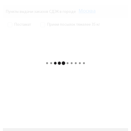
Москва
Пункты выдачи заказов СДЭК в городе
Постамат
Прием посылок тяжелее 35 кг