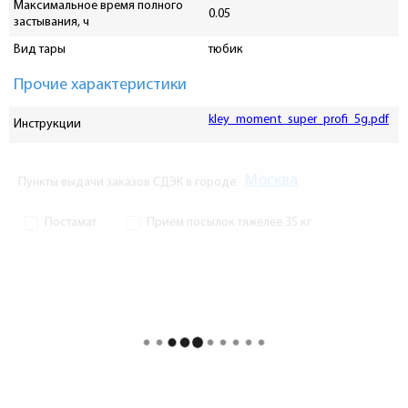
Максимальное время полного
0.05
застывания, ч
Вид тары
тюбик
Прочие характеристики
kley_moment_super_profi_5g.pdf
Инструкции
Москва
Пункты выдачи заказов СДЭК в городе
Постамат
Прием посылок тяжелее 35 кг