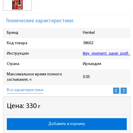
Технические характеристики:
Бренд
Henkel
Код товара
38602
Инструкции
kley_moment_super_profi_5
Страна
Ирландия
Максимальное время полного
0.05
застывания, ч
Все характеристики
Цена:
330
Р
-
Добавить в корзину