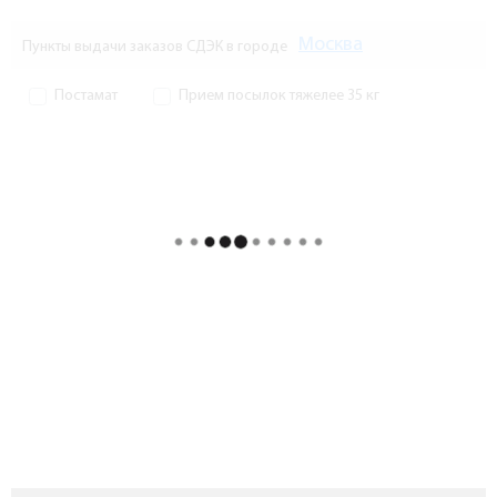
Москва
Пункты выдачи заказов СДЭК в городе
Постамат
Прием посылок тяжелее 35 кг