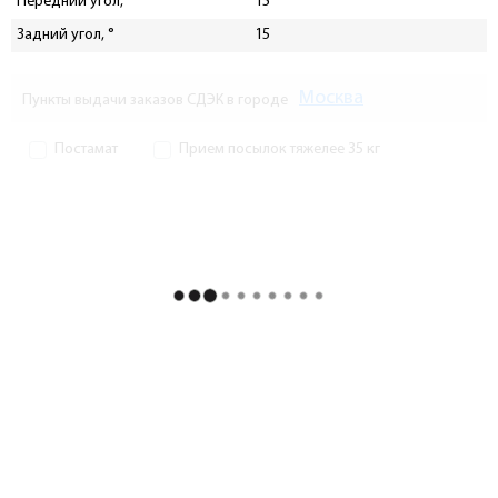
Передний угол, °
15
Задний угол, °
15
Москва
Пункты выдачи заказов СДЭК в городе
Постамат
Прием посылок тяжелее 35 кг