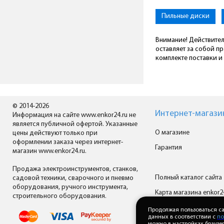
Пильные диски
Внимание! Действител
оставляет за собой п
комплекте поставки и 
© 2014-2026
Интернет-магази
Информация на сайте www.enkor24.ru не
является публичной офертой. Указанные
О магазине
цены действуют только при
оформлении заказа через интернет-
Гарантия
магазин www.enkor24.ru.
Продажа электроинструментов, станков,
Полный каталог сайта
садовой техники, сварочного и пневмо
оборудования, ручного инструмента,
Карта магазина enkor2
строительного оборудования.
Все производители
Продолжая пользоваться са
данных в соответствии с
по