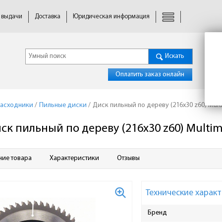
 выдачи
Доставка
Юридическая информация
Искать
Оплатить заказ онлайн
расходники
/
Пильные диски
/
Диск пильный по дереву (216x30 z60) Multi
ск пильный по дереву (216x30 z60) Multima
ние товара
Характеристики
Отзывы
Технические характ
Бренд