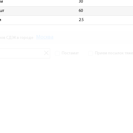
мм
30
 шт
60
м
2.5
Москва
зов СДЭК в городе
Постамат
Прием посылок тяжел