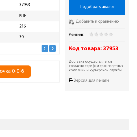
37953
Ширина пропила, мм
2.5
Подобрать аналог
КНР
Высота упаковки, мм
10
Добавить к сравнению
216
Длина упаковки, мм
310
Рейтинг:
30
Ширина упаковки, мм
290
Код товара:
37953
Доставка осуществляется
согласно тарифам транспортных
очка 0-0-6
компаний и курьерской службы.
Версия для печати