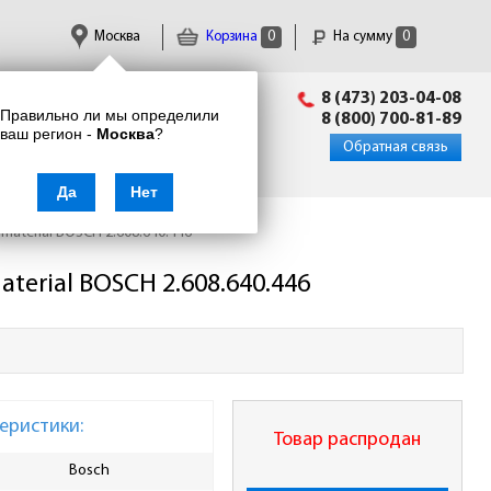
Москва
Корзина
0
На сумму
0
Пн-Пт: 09:00 - 18:00
8 (473) 203-04-08
Правильно ли мы определили
info@enkor24.ru
8 (800) 700-81-89
ваш регион -
Москва
?
Вход
|
Регистрация
Обратная связь
Да
Нет
material BOSCH 2.608.640.446
terial BOSCH 2.608.640.446
еристики:
Товар распродан
Bosch
Количество зубьев, шт
60