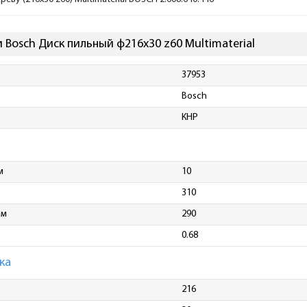
 Bosch Диск пильный ф216х30 z60 Multimaterial
37953
Bosch
КНР
м
10
310
мм
290
0.68
ка
216