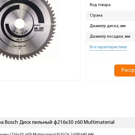
Код товара
Страна
Диаметр диска, мм
Диаметр посадки, мм
Все характеристики
Расср
а Bosch Диск пильный ф216х30 z60 Multimaterial
еву (216x30 z60) Multimaterial BOSCH 2.608.640.446