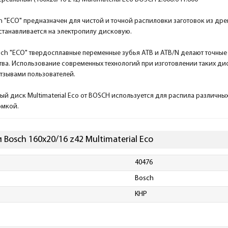
 "ECO" предназначен для чистой и точной распиловки заготовок из др
Устанавливается на электропилу дисковую.
ch "ECO" твердосплавные переменные зубья ATB и ATB/N делают точные
ва. Использование современных технологий при изготовлении таких дис
тзывами пользователей.
й диск Multimaterial Eco от BOSCH используется для распила различных 
омкой.
Bosch 160x20/16 z42 Multimaterial Eco
40476
Bosch
КНР