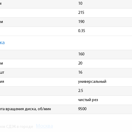
м
10
215
мм
190
0.35
ка
160
мм
20
 шт
16
ия
универсальный
2.5
чистый рез
ота вращения диска, об/мин
9500
Москва
зов СДЭК в городе