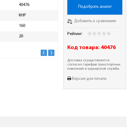
40476
Материал применения
уни
Подобрать аналог
КНР
Толщина диска, мм
2.5
Добавить к сравнению
160
Результат пиления
чист
Рейтинг:
20
Максимальная частота
9500
вращения диска, об/мин
Код товара:
40476
Доставка осуществляется
согласно тарифам транспортных
компаний и курьерской службы.
Версия для печати