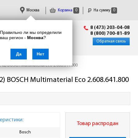
Москва
Корзина
0
На сумму
0
Пн-Пт: 09:00 - 18:00
8 (473) 203-04-08
Правильно ли мы определили
info@enkor24.ru
8 (800) 700-81-89
ваш регион -
Москва
?
Вход
|
Регистрация
Обратная связь
Да
Нет
2) BOSCH Multimaterial Eco 2.608.641.800
 BOSCH Multimaterial Eco 2.608.641.800
еристики:
Товар распродан
Bosch
Количество зубьев, шт
16