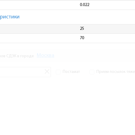
0.022
еристики
25
70
Москва
зов СДЭК в городе
Постамат
Прием посылок тяжел