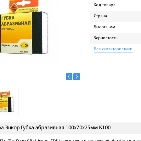
Код товара
Страна
Высота, мм
Зернистость
Все характеристики
а Энкор Губка абразивная 100х70х25мм К100
00 x 70 x 25 мм К100 Энкор 20503 применяется для ручной обработки тр