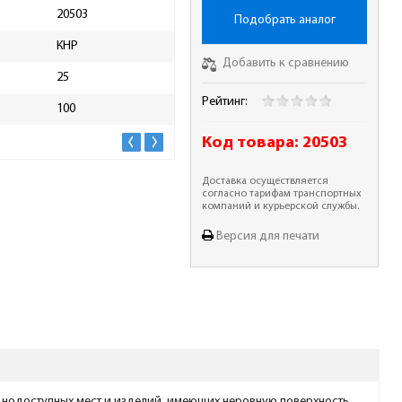
20503
Высота упаковки, мм
27
Подобрать аналог
КНР
Длина упаковки, мм
105
Добавить к сравнению
25
Ширина упаковки, мм
100
Рейтинг:
100
Масса брутто, кг
0.02
Код товара:
20503
Доставка осуществляется
согласно тарифам транспортных
компаний и курьерской службы.
Версия для печати
уднодоступных мест и изделий, имеющих неровную поверхность.