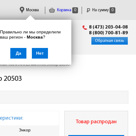
Москва
Корзина
0
На сумму
0
Пн-Пт: 09:00 - 18:00
8 (473) 203-04-08
Правильно ли мы определили
info@enkor24.ru
8 (800) 700-81-89
ваш регион -
Москва
?
Вход
|
Регистрация
Обратная связь
Да
Нет
ная 100 x 70 x 25 мм К100 Энкор 20503
р 20503
еристики:
Товар распродан
Энкор
Ширина, мм
70