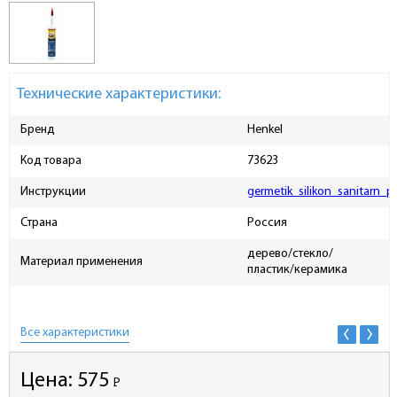
Технические характеристики:
Бренд
Henkel
Код товара
73623
Инструкции
germetik_silikon_sanitarn_p
Страна
Россия
дерево/стекло/
Материал применения
пластик/керамика
Все характеристики
Цена:
575
Р
-