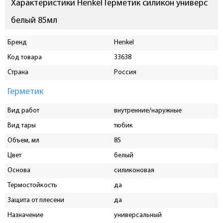
Характеристики Henkel Герметик силикон универс
белый 85мл
Бренд
Henkel
Код товара
33638
Страна
Россия
Герметик
Вид работ
внутренние/наружные
Вид тары
тюбик
Объем, мл
85
Цвет
белый
Основа
силиконовая
Термостойкость
да
Защита от плесени
да
Назначение
универсальный