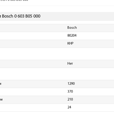
Bosch 0 603 B05 000
Bosch
80204
КНР
Нет
м
1290
370
мм
210
24