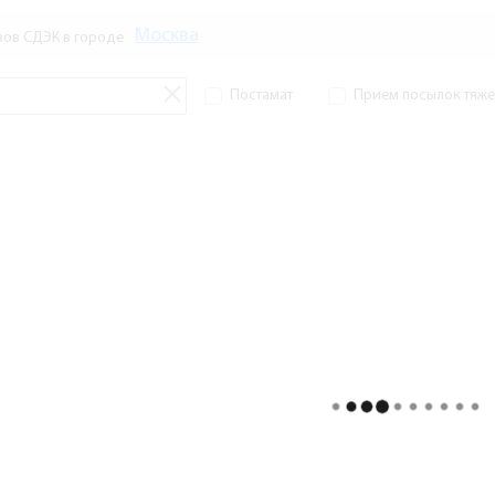
Москва
зов СДЭК в городе
Постамат
Прием посылок тяжел