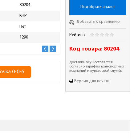
80204
Ширина упаковки, мм
210
Подобрать аналог
КНР
Масса брутто, кг
24
Добавить к сравнению
Нет
Рейтинг:
1290
Код товара:
80204
Доставка осуществляется
согласно тарифам транспортных
очка 0-0-6
компаний и курьерской службы.
Версия для печати