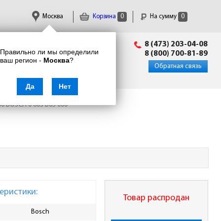
Москва
Корзина
0
На сумму
0
Пн-Пт: 09:00 - 18:00
8 (473) 203-04-08
Правильно ли мы определили
info@enkor24.ru
8 (800) 700-81-89
ваш регион -
Москва
?
Вход
|
Регистрация
Обратная связь
Да
Нет
00 BOSCH 0 603 B05 000
еристики:
Товар распродан
Bosch
Длина упаковки, мм
370