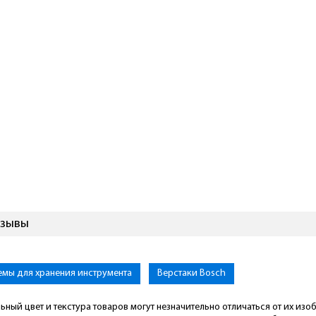
тзывы
емы для хранения инструмента
Верстаки Bosch
ьный цвет и текстура товаров могут незначительно отличаться от их из