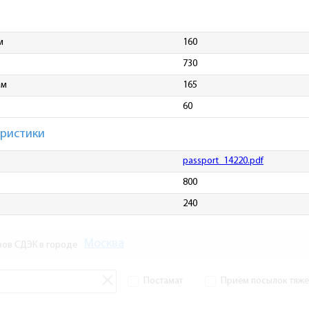
м
160
730
мм
165
60
еристики
passport_14220.pdf
800
240
Москва
зов СДЭК в городе
Постамат
Прием посылок тяжел