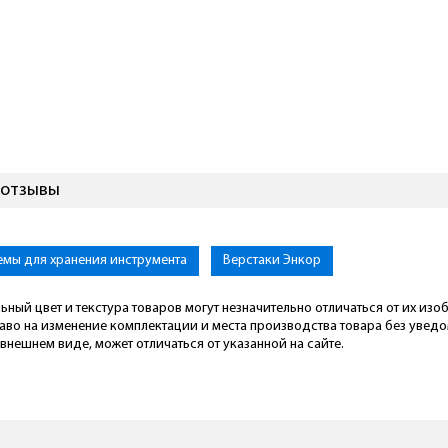
 отзывы
емы для хранения инструмента
Верстаки Энкор
ьный цвет и текстура товаров могут незначительно отличаться от их из
раво на изменение комплектации и места производства товара без увед
внешнем виде, может отличаться от указанной на сайте.