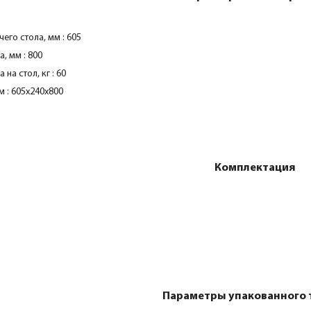
его стола, мм : 605
, мм : 800
 на стол, кг : 60
м : 605х240х800
Комплектация
Параметры упакованного 