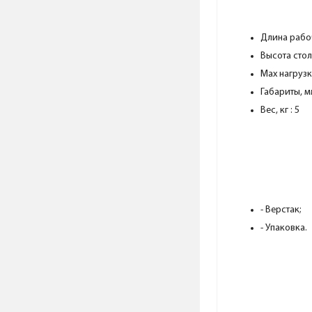
Длина рабоч
Высота стола
Max нагрузка
Габариты, м
Вес, кг : 5
- Верстак;
- Упаковка.