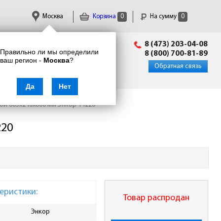
Москва
Корзина
0
На сумму
0
Пн-Пт: 09:00 - 18:00
8 (473) 203-04-08
Правильно ли мы определили
info@enkor24.ru
8 (800) 700-81-89
ваш регион -
Москва
?
Вход
|
Регистрация
Обратная связь
Да
Нет
ой 605x240x800 мм Энкор 14220
220
еристики:
Товар распродан
Энкор
Ширина, мм
240