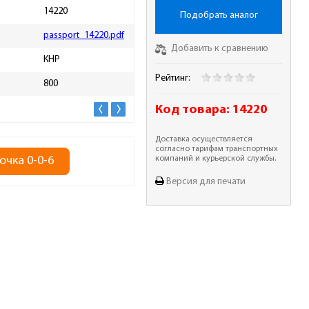
14220
Количество ящиков
Нет
Подобрать аналог
passport_14220.pdf
Высота упаковки, мм
160
Добавить к сравнению
КНР
Длина упаковки, мм
730
Рейтинг:
800
Ширина упаковки, мм
165
Код товара:
14220
Доставка осуществляется
согласно тарифам транспортных
очка 0-0-6
компаний и курьерской службы.
Версия для печати