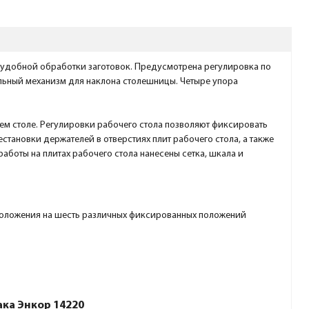
я удобной обработки заготовок. Предусмотрена регулировка по
альный механизм для наклона столешницы. Четыре упора
ем столе. Регулировки рабочего стола позволяют фиксировать
тановки держателей в отверстиях плит рабочего стола, а также
аботы на плитах рабочего стола нанесены сетка, шкала и
 положения на шесть различных фиксированных положений
ака Энкор 14220