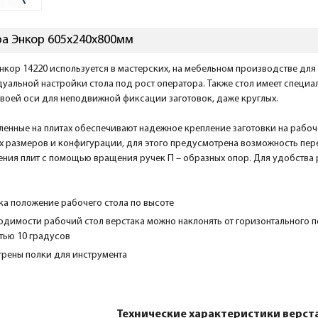
ра Энкор 605х240х800мм
нкор 14220 используется в мастерских, на мебельном производстве дл
уальной настройки стола под рост оператора. Также стол имеет специ
воей оси для неподвижной фиксации заготовок, даже круглых.
ленные на плитах обеспечивают надежное крепление заготовки на рабоч
х размеров и конфигурации, для этого предусмотрена возможность перес
ния плит с помощью вращения ручек П – образных опор. Для удобства р
ка положение рабочего стола по высоте
ходимости рабочий стол верстака можно наклонять от горизонтального
тью 10 градусов
трены полки для инструмента
Технические характеристики верст