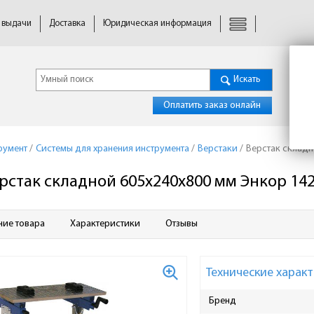
 выдачи
Доставка
Юридическая информация
Искать
Оплатить заказ онлайн
румент
/
Системы для хранения инструмента
/
Верстаки
/
Верстак складн
рстак складной 605x240x800 мм Энкор 14
ние товара
Характеристики
Отзывы
Технические характ
Бренд