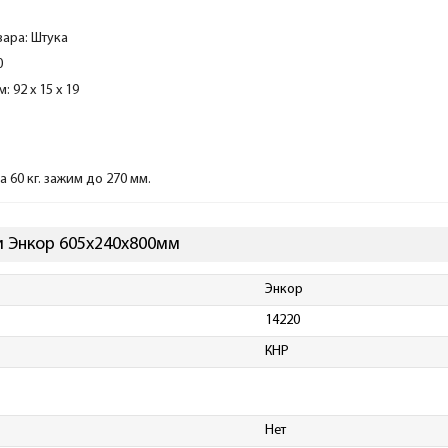
вара: Штука
0
: 92 x 15 x 19
 60 кг. зажим до 270 мм.
и Энкор 605х240х800мм
Энкор
14220
КНР
Нет