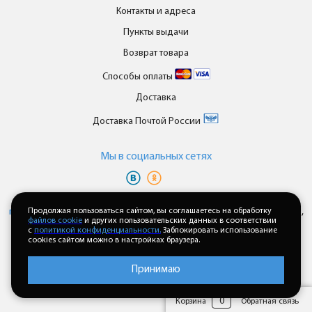
Контакты и адреса
Пункты выдачи
Возврат товара
Способы оплаты
Доставка
Доставка Почтой России
Мы в cоциальных сетях
Вы принимаете условия
политики в отношении обработки
персональных данных
Продолжая пользоваться сайтом, вы соглашаетесь на обработку
и
пользовательского соглашения
каждый раз,
файлов cookie
и других пользовательских данных в соответствии
когда оставляете свои данные в любой форме обратной связи на
с
политикой конфиденциальности.
Заблокировать использование
сайте enkor24.ru
cookies сайтом можно в настройках браузера.
Принимаю
0
Корзина
Обратная связь