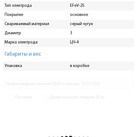
Тип электрода
EFeV-25
Покрытие
основное
Свариваемый материал
серый чугун
Диаметр
3
Марка электрода
ЦЧ-4
Габариты и вес
Упаковка
в коробке
Москва
Пункты выдачи заказов СДЭК в городе
Постамат
Прием посылок тяжелее 35 кг