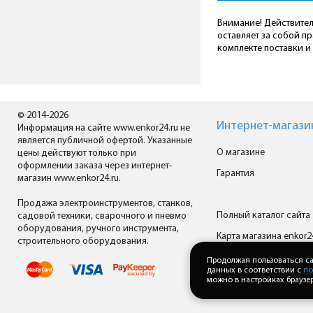
Внимание! Действител
оставляет за собой п
комплекте поставки и 
© 2014-2026
Интернет-магази
Информация на сайте www.enkor24.ru не
является публичной офертой. Указанные
О магазине
цены действуют только при
оформлении заказа через интернет-
Гарантия
магазин www.enkor24.ru.
Продажа электроинструментов, станков,
Полный каталог сайта
садовой техники, сварочного и пневмо
оборудования, ручного инструмента,
Карта магазина enkor2
строительного оборудования.
Все производители
Продолжая пользоваться са
данных в соответствии с
по
можно в настройках браузер
Скачать прайс-лист