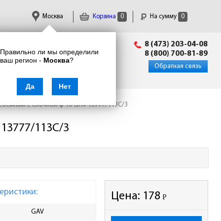
Москва
Корзина
0
На сумму
0
Пн-Пт: 09:00 - 18:00
8 (473) 203-04-08
Правильно ли мы определили
info@enkor24.ru
8 (800) 700-81-89
ваш регион -
Москва
?
Вход
|
Регистрация
Обратная связь
Да
Нет
ъемный с елочкой ф 10 GAV 13777/113C/3
13777/113C/3
еристики:
Цена:
178
Р
-
GAV
Ширина упаковки, мм
20