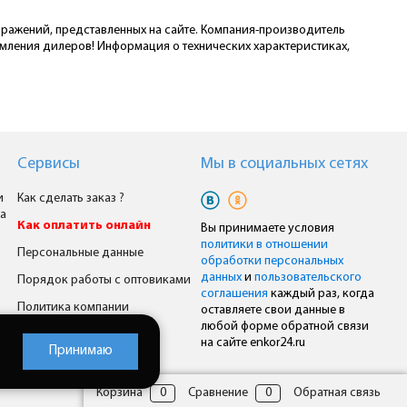
ображений, представленных на сайте. Компания-производитель
омления дилеров! Информация о технических характеристиках,
Сервисы
Мы в cоциальных сетях
и
Как сделать заказ ?
а
Как оплатить онлайн
Вы принимаете условия
политики в отношении
Персональные данные
обработки персональных
данных
и
пользовательского
Порядок работы с оптовиками
соглашения
каждый раз, когда
Политика компании
оставляете свои данные в
любой форме обратной связи
Комплексное снабжение
на сайте enkor24.ru
Принимаю
Корзина
0
Сравнение
0
Обратная связь