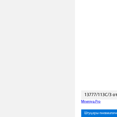
13777/113C/3 о
Mneniya.Pro
Штуцеры пневматич