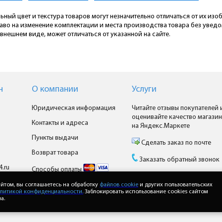
ьный цвет и текстура товаров могут незначительно отличаться от их из
раво на изменение комплектации и места производства товара без увед
внешнем виде, может отличаться от указанной на сайте.
н
О компании
Услуги
Юридическая информация
Читайте отзывы покупателей 
оценивайте качество магазин
Контакты и адреса
на Яндекс.Маркете
Пункты выдачи
Сделать заказ по почте
Возврат товара
Заказать обратный звонок
4.ru
Способы оплаты
Доставка
йтом, вы соглашаетесь на обработку
файлов cookie
и других пользовательских
литикой конфиденциальности.
Заблокировать использование cookies сайтом
а.
Доставка Почтой России