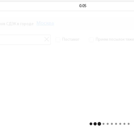
0.05
Москва
зов СДЭК в городе
Постамат
Прием посылок тяжел