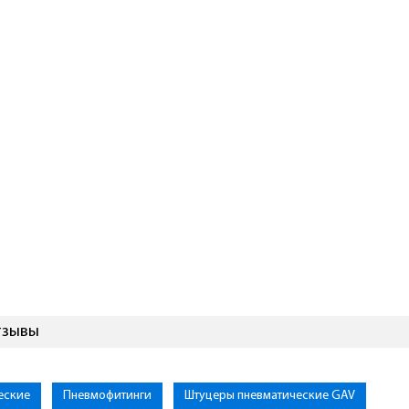
тзывы
еские
Пневмофитинги
Штуцеры пневматические GAV