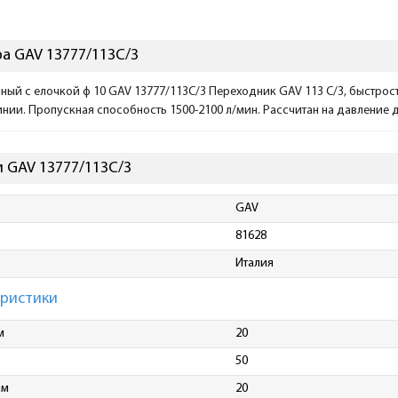
а GAV 13777/113C/3
ый с елочкой ф 10 GAV 13777/113C/3 Переходник GAV 113 C/3, быстрос
нии. Пропускная способность 1500-2100 л/мин. Рассчитан на давление д
 GAV 13777/113C/3
GAV
81628
Италия
еристики
м
20
50
мм
20