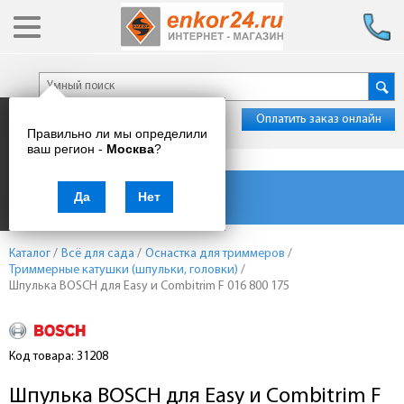
Оплатить заказ онлайн
Правильно ли мы определили
ваш регион -
Москва
?
Каталог товаров
Да
Нет
Каталог
/
Всё для сада
/
Оснастка для триммеров
/
Триммерные катушки (шпульки, головки)
/
Шпулька BOSCH для Еаsy и Combitrim F 016 800 175
Код товара: 31208
Шпулька BOSCH для Еаsy и Combitrim F