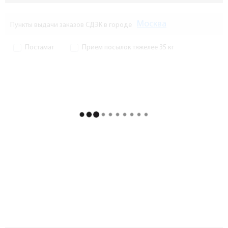
Москва
Пункты выдачи заказов СДЭК в городе
Постамат
Прием посылок тяжелее 35 кг