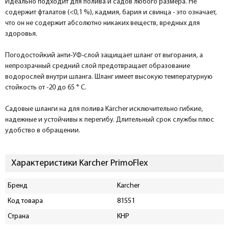
Идеально подходит для полива и садов любого размера. Не
содержит фталатов (<0,1 %), кадмия, бария и свинца - это означает,
что он не содержит абсолютно никаких веществ, вредных для
здоровья.
Погодостойкий анти-УФ-слой защищает шланг от выгорания, а
непрозрачный средний слой предотвращает образование
водорослей внутри шланга. Шланг имеет высокую температурную
стойкость от -20 до 65 ° C.
Садовые шланги на для полива Kärcher исключительно гибкие,
надежные и устойчивы к перегибу. Длительный срок службы плюс
удобство в обращении.
Характеристики Karcher PrimoFlex
Бренд
Karcher
Код товара
81551
Страна
КНР