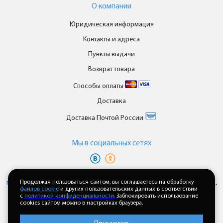
О компании
Юридическая информация
Контакты и адреса
Пункты выдачи
Возврат товара
Способы оплаты
Доставка
Доставка Почтой России
Мы в cоциальных сетях
Вы принимаете условия
политики в отношении обработки
персональных данных
Продолжая пользоваться сайтом, вы соглашаетесь на обработку
и
пользовательского соглашения
каждый раз,
файлов cookie
и других пользовательских данных в соответствии
когда оставляете свои данные в любой форме обратной связи на
с
политикой конфиденциальности.
Заблокировать использование
сайте enkor24.ru
cookies сайтом можно в настройках браузера.