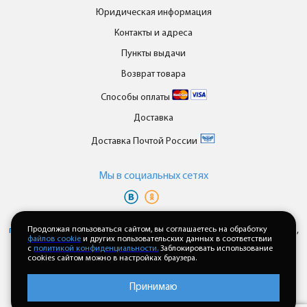
Юридическая информация
Контакты и адреса
Пункты выдачи
Возврат товара
Способы оплаты
Доставка
Доставка Почтой России
Мы в cоциальных сетях
Вы принимаете условия
политики в отношении обработки
персональных данных
Продолжая пользоваться сайтом, вы соглашаетесь на обработку
и
пользовательского соглашения
каждый раз,
файлов cookie
и других пользовательских данных в соответствии
когда оставляете свои данные в любой форме обратной связи на
с
политикой конфиденциальности.
Заблокировать использование
сайте enkor24.ru
cookies сайтом можно в настройках браузера.
Принимаю