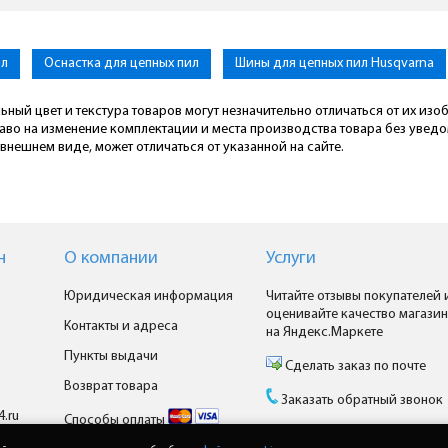
ил
Оснастка для цепных пил
Шины для цепных пил Husqvarna
ьный цвет и текстура товаров могут незначительно отличаться от их из
раво на изменение комплектации и места производства товара без увед
внешнем виде, может отличаться от указанной на сайте.
н
О компании
Услуги
Юридическая информация
Читайте отзывы покупателей 
оценивайте качество магазин
Контакты и адреса
на Яндекс.Маркете
Пункты выдачи
Сделать заказ по почте
Возврат товара
Заказать обратный звонок
4.ru
Способы оплаты