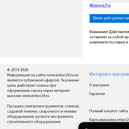
Mneniya.Pro
Шины для цепных п
Внимание! Действител
оставляет за собой п
комплекте поставки и 
© 2014-2026
Интернет-магази
Информация на сайте www.enkor24.ru не
является публичной офертой. Указанные
О магазине
цены действуют только при
оформлении заказа через интернет-
Гарантия
магазин www.enkor24.ru.
Продажа электроинструментов, станков,
Полный каталог сайта
садовой техники, сварочного и пневмо
оборудования, ручного инструмента,
Карта магазина enkor2
строительного оборудования.
Все производители