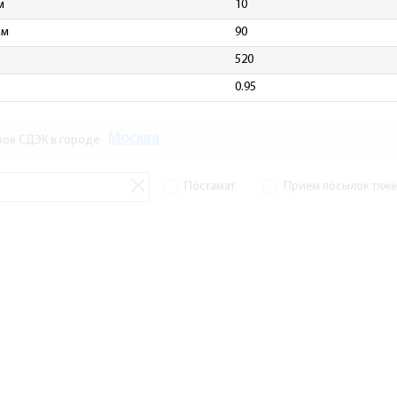
м
10
мм
90
520
0.95
Москва
зов СДЭК в городе
Постамат
Прием посылок тяжел