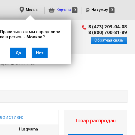
Москва
Корзина
0
На сумму
0
Пн-Пт: 09:00 - 18:00
8 (473) 203-04-08
Правильно ли мы определили
info@enkor24.ru
8 (800) 700-81-89
ваш регион -
Москва
?
Вход
|
Регистрация
Обратная связь
Да
Нет
usqvarna 5089131-60
еристики:
Товар распродан
Husqvarna
Тип
Пил