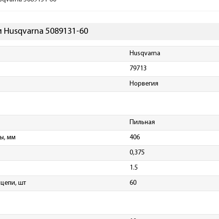
 Husqvarna 5089131-60
Husqvarna
79713
Норвегия
Пильная
ы, мм
406
0,375
1.5
 цепи, шт
60