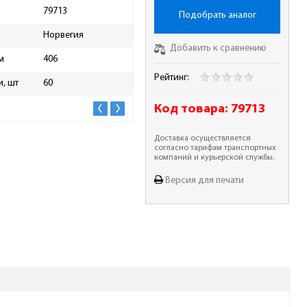
79713
Шаг цепи, дюйм
0,37
Подобрать аналог
Норвегия
Ширина паза, мм
1.5
Добавить к сравнению
м
406
Высота упаковки, мм
10
Рейтинг:
и, шт
60
Длина упаковки, мм
520
Код товара:
79713
Доставка осуществляется
согласно тарифам транспортных
компаний и курьерской службы.
Версия для печати