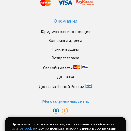
О компании
Юридическая информация
Контакты и адреса
Пункты выдачи
Возврат товара
Способы оплаты
Доставка
Доставка Почтой России
Мы в cоциальных сетях
Вы принимаете условия
политики в отношении обработки
персональных данных
Продолжая пользоваться сайтом, вы соглашаетесь на обработку
и
пользовательского соглашения
каждый раз,
файлов cookie
и других пользовательских данных в соответствии
когда оставляете свои данные в любой форме обратной связи на