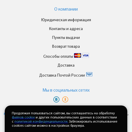
О компании
Юридическая информация
Контакты и адреса
Пункты выдачи
Возврат товара
Способы оплаты
Доставка
Доставка Почтой России
Мы в cоциальных сетях
Вы принимаете условия
политики в отношении обработки
персональных данных
Продолжая пользоваться сайтом, вы соглашаетесь на обработку
и
пользовательского соглашения
каждый раз,
файлов cookie
и других пользовательских данных в соответствии
когда оставляете свои данные в любой форме обратной связи на
с
политикой конфиденциальности.
Заблокировать использование
сайте enkor24.ru
cookies сайтом можно в настройках браузера.