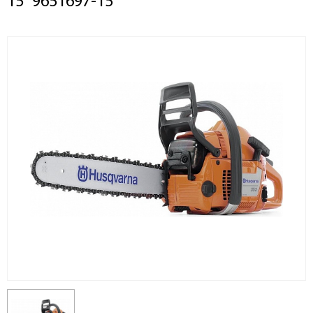
15" 9651697-15