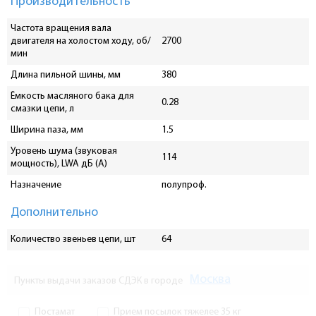
Производительность
Частота вращения вала
двигателя на холостом ходу, об/
2700
мин
Длина пильной шины, мм
380
Ёмкость масляного бака для
0.28
смазки цепи, л
Ширина паза, мм
1.5
Уровень шума (звуковая
114
мощность), LWA дБ (А)
Назначение
полупроф.
Дополнительно
Количество звеньев цепи, шт
64
Москва
Пункты выдачи заказов СДЭК в городе
Постамат
Прием посылок тяжелее 35 кг