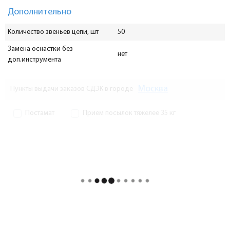
Дополнительно
Количество звеньев цепи, шт
50
Замена оснастки без
нет
доп.инструмента
Москва
Пункты выдачи заказов СДЭК в городе
Постамат
Прием посылок тяжелее 35 кг