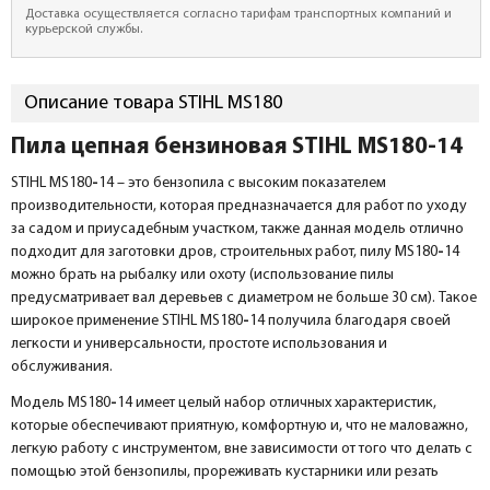
Доставка осуществляется согласно тарифам транспортных компаний и
курьерской службы.
Описание товара STIHL MS180
Пила цепная бензиновая STIHL MS180-14
STIHL MS180
-
14 – это бензопила с высоким показателем
производительности, которая предназначается для работ по уходу
за садом и приусадебным участком, также данная модель отлично
подходит для заготовки дров, строительных работ, пилу MS180
-
14
можно брать на рыбалку или охоту (использование пилы
предусматривает вал деревьев с диаметром не больше 30 см). Такое
широкое применение STIHL MS180
-
14 получила благодаря своей
легкости и универсальности, простоте использования и
обслуживания.
Модель MS180
-
14 имеет целый набор отличных характеристик,
которые обеспечивают приятную, комфортную и, что не маловажно,
легкую работу с инструментом, вне зависимости от того что делать с
помощью этой бензопилы, прореживать кустарники или резать