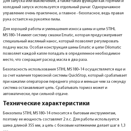
Для запуска или выключения, а также таких функций как горячий и
холодный запуск используется отдельный рычаг. Однорычажное
управление очень практичное, а главное - безопасное, ведь правая
рука остается на рукоятке пилы.
Для хорошей работы и уменьшения износа шины и цепи STIHL
MS180
-
14 имеет систему смазки Ematic, которая предусматривает
специальный масляный нанос, который позволяет регулировать
подачу масла. Особая конструкция шины Ematic и цепи Oilomatic
позволяет каждой капле попадать в определенное необходимое
место, что сокращает расход масла в два раза.
Безопасность использования STIHL MS180
-
14 осуществляется еще и
за счет наличия тормозной системы QuickStop, который срабатывает
при нажатии оператором переднего упора и меньше чем за секунду
система останавливает цепь. Срабатывать тормоз может и
автоматически, при сильной отдаче.
Технические характеристики
Бензопила STIHL MS180
-
14 относится к бытовым инструментам,
поэтому ее мощность составляет 2 л.с. Для работы используется
шина длиной 355 мм, а цепь с боковым натяжением делает шаг в 1,3