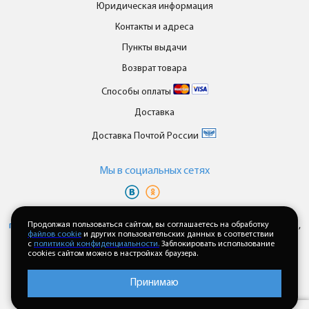
Юридическая информация
Контакты и адреса
Пункты выдачи
Возврат товара
Способы оплаты
Доставка
Доставка Почтой России
Мы в cоциальных сетях
Вы принимаете условия
политики в отношении обработки
персональных данных
Продолжая пользоваться сайтом, вы соглашаетесь на обработку
и
пользовательского соглашения
каждый раз,
файлов cookie
и других пользовательских данных в соответствии
когда оставляете свои данные в любой форме обратной связи на
с
политикой конфиденциальности.
Заблокировать использование
сайте enkor24.ru
cookies сайтом можно в настройках браузера.
Принимаю