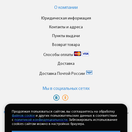
О компании
Юридическая информация
Контакты и адреса
Пункты выдачи
Возврат товара
Способы оплаты
Доставка
Доставка Почтой России
Мы в cоциальных сетях
Вы принимаете условия
политики в отношении обработки
персональных данных
Продолжая пользоваться сайтом, вы соглашаетесь на обработку
и
пользовательского соглашения
каждый раз,
файлов cookie
и других пользовательских данных в соответствии
когда оставляете свои данные в любой форме обратной связи на
с
политикой конфиденциальности.
Заблокировать использование
сайте enkor24.ru
cookies сайтом можно в настройках браузера.