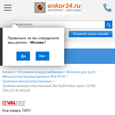
Оплатить заказ онлайн
Правильно ли мы определили
ваш регион -
Москва
?
Каталог товаров
Да
Нет
Каталог
/
Отопление и водоснабжение
/
Фитинги для труб
/
Металлопластиковые фитинги REX PE-RT
/
Тройники металлопластиковые
/
Тройник металло-пластиковый 26х16х20 Valtec пресс (5/40)
VTm.231.N.261620
Код товара: 72931