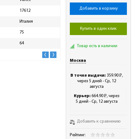
Добавить в корзину
17612
Масса брутто, кг
0.46
Италия
Купить в один клик
75
64
Товар есть в наличии
Москва
В точке выдачи:
359.90
Р
,
-
через 5 дней - Ср, 12
августа
Курьер:
664.90
Р
, через
-
5 дней - Ср, 12 августа
Добавить к сравнению
Рейтинг: