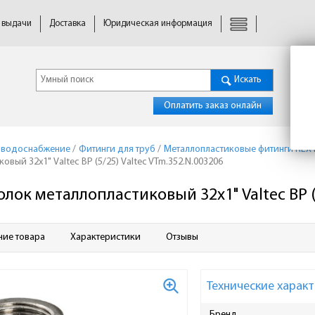
 выдачи
Доставка
Юридическая информация
Искать
Оплатить заказ онлайн
 водоснабжение
/
Фитинги для труб
/
Металлопластиковые фитинги REX 
овый 32х1" Valtec ВР (5/25) Valtec VTm.352.N.003206
олок металлопластиковый 32х1" Valtec ВР (
ние товара
Характеристики
Отзывы
Технические характ
Бренд