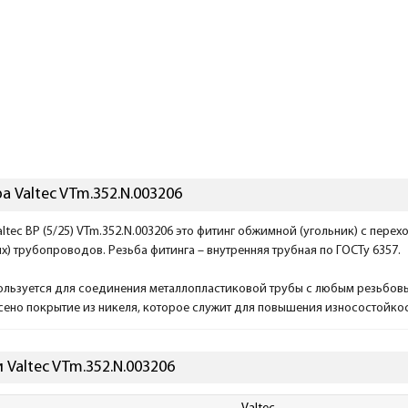
 Valtec VTm.352.N.003206
Valtec ВР (5/25) VTm.352.N.003206 это фитинг обжимной (угольник) с пе
х) трубопроводов. Резьба фитинга – внутренняя трубная по ГОСТу 6357.
ользуется для соединения металлопластиковой трубы с любым резьбовы
есено покрытие из никеля, которое служит для повышения износостойкост
 Valtec VTm.352.N.003206