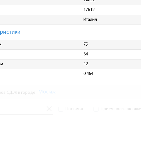
Valtec
17612
Италия
еристики
м
75
64
мм
42
0.464
Москва
зов СДЭК в городе
Постамат
Прием посылок тяжел