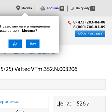
Москва
Корзина
0
На сумму
0
Пн-Пт: 09:00 - 18:00
8 (473) 203-04-08
Правильно ли мы определили
info@enkor24.ru
8 (800) 700-81-89
ваш регион -
Москва
?
Вход
|
Регистрация
Обратная связь
Да
Нет
PE-RT
/
Уголок металлопластиковый
/
5/25) Valtec VTm.352.N.003206
еристики:
Цена:
1 526
Р
-
Valtec
Ширина упаковки, мм
42