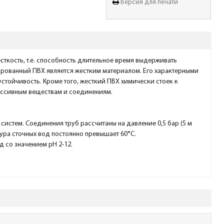
Версия для печати
ткость, т.е. способность длительное время выдерживать
ированный ПВХ является жестким материалом. Его характерными
стойчивость. Кроме того, жесткий ПВХ химически стоек к
ессивным веществам и соединениям.
истем. Соединения труб рассчитаны на давление 0,5 бар (5 м
тура сточных вод постоянно превышает 60°C.
д со значением pH 2-12.