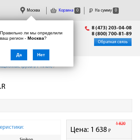
Москва
Корзина
0
На сумму
0
Пн-Пт: 09:00 - 18:00
8 (473) 203-04-08
Правильно ли мы определили
info@enkor24.ru
8 (800) 700-81-89
ваш регион -
Москва
?
Вход
|
Регистрация
Обратная связь
Да
Нет
зационные трубы (PP НПВХ)
/
.R
1 820
еристики:
Цена:
1 638
Р
-
Sinikon
Ширина упаковки, мм
185