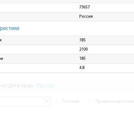
73657
Россия
еристики
м
185
2100
мм
185
4.8
Москва
зов СДЭК в городе
Постамат
Прием посылок тяжел