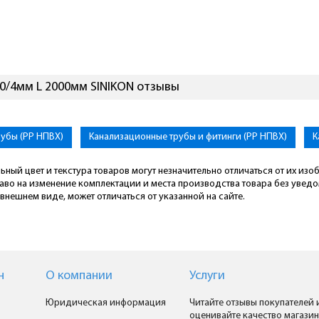
0/4мм L 2000мм SINIKON отзывы
убы (PP НПВХ)
Канализационные трубы и фитинги (PP НПВХ)
К
ьный цвет и текстура товаров могут незначительно отличаться от их из
раво на изменение комплектации и места производства товара без увед
внешнем виде, может отличаться от указанной на сайте.
н
О компании
Услуги
Юридическая информация
Читайте отзывы покупателей 
оценивайте качество магазин