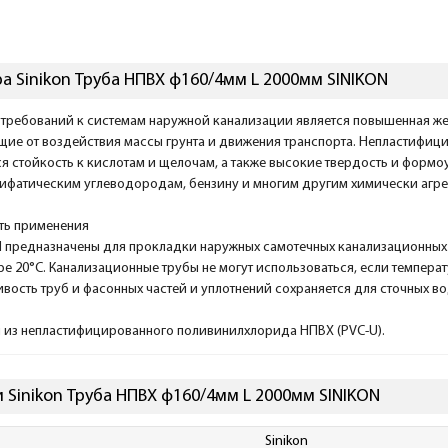
а Sinikon Труба НПВХ ф160/4мм L 2000мм SINIKON
требований к системам наружной канализации является повышенная жес
щие от воздействия массы грунта и движения транспорта. Непластифиц
я стойкость к кислотам и щелочам, а также высокие твердость и формоу
лифатическим углеводородам, бензину и многим другим химически агр
ть применения
 предназначены для прокладки наружных самотечных канализационных с
ре 20°C. Канализационные трубы не могут использоваться, если темпера
вость труб и фасонных частей и уплотнений сохраняется для сточных во
 из непластифицированного поливинилхлорида НПВХ (PVC-U).
 Sinikon Труба НПВХ ф160/4мм L 2000мм SINIKON
Sinikon