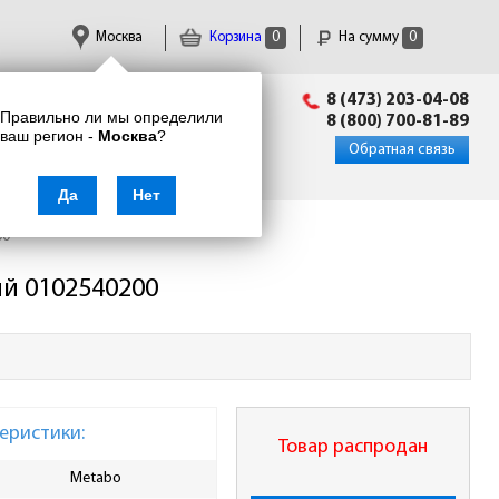
Москва
Корзина
0
На сумму
0
Пн-Пт: 09:00 - 18:00
8 (473) 203-04-08
Правильно ли мы определили
info@enkor24.ru
8 (800) 700-81-89
ваш регион -
Москва
?
Вход
|
Регистрация
Обратная связь
Да
Нет
00
ый 0102540200
еристики:
Товар распродан
Metabo
Диаметр посадки, мм
30