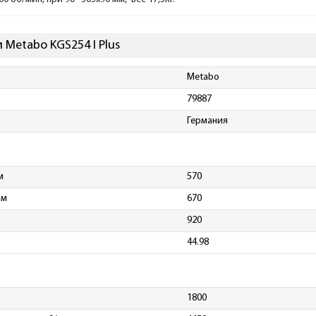
 Metabo KGS254 I Plus
Metabo
79887
Германия
м
570
мм
670
920
44.98
1800