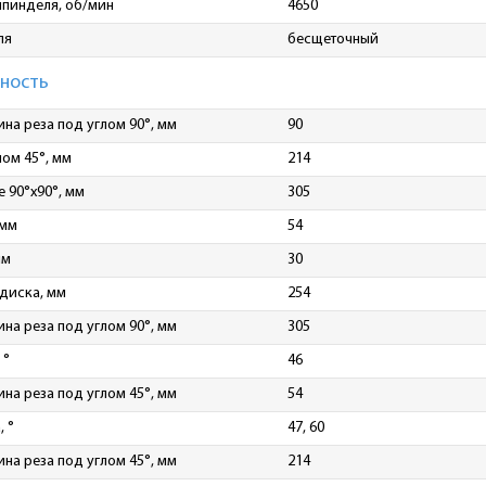
шпинделя, об/мин
4650
ля
бесщеточный
ность
на реза под углом 90°, мм
90
ом 45°, мм
214
 90°х90°, мм
305
 мм
54
мм
30
диска, мм
254
а реза под углом 90°, мм
305
 °
46
на реза под углом 45°, мм
54
, °
47, 60
а реза под углом 45°, мм
214