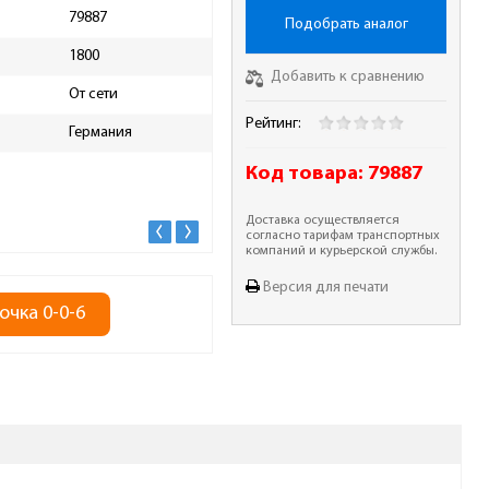
79887
Максимальная глубина реза
Подобрать аналог
90
под углом 90°, мм
1800
Наличие лазерного указателя
есть
Добавить к сравнению
От сети
Наличие подсветки
нет
Рейтинг:
Германия
Наружный диаметр диска, мм
254
Код товара:
79887
Доставка осуществляется
согласно тарифам транспортных
компаний и курьерской службы.
Версия для печати
очка 0-0-6