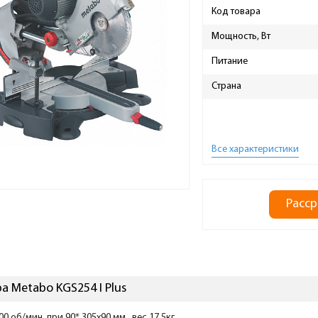
Код товара
Мощность, Вт
Питание
Страна
Все характеристики
Расср
а Metabo KGS254 I Plus
0 об/мин, при 90* 305х90 мм, вес 17,5кг.