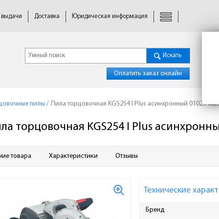
 выдачи
Доставка
Юридическая информация
Искать
Оплатить заказ онлайн
цовочные пилы
/
Пила торцовочная KGS254 I Plus асинхронный 01025402
ла торцовочная KGS254 I Plus асинхронн
ние товара
Характеристики
Отзывы
Технические характ
Бренд