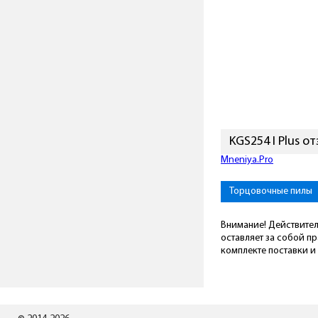
KGS254 I Plus о
Подключиться к Mneni
Торцовочные пилы
Внимание! Действител
оставляет за собой п
комплекте поставки и 