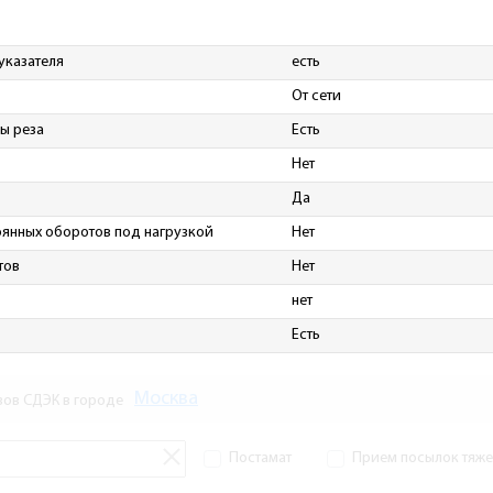
указателя
есть
От сети
ы реза
Есть
Нет
Да
янных оборотов под нагрузкой
Нет
тов
Нет
нет
Есть
Москва
зов СДЭК в городе
Постамат
Прием посылок тяжел