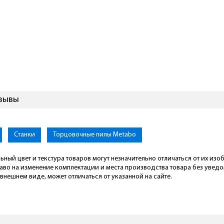
тзывы
ya.Pro
Станки
Торцовочные пилы Metabo
ьный цвет и текстура товаров могут незначительно отличаться от их из
раво на изменение комплектации и места производства товара без увед
внешнем виде, может отличаться от указанной на сайте.