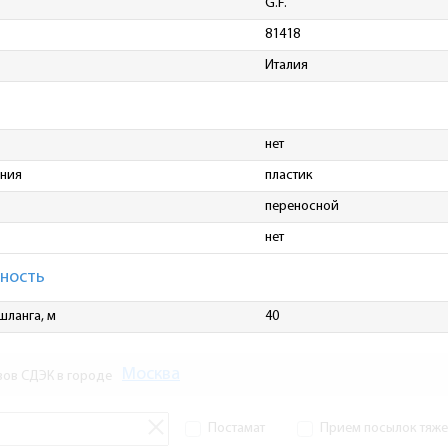
G.F.
81418
Италия
нет
ения
пластик
переносной
нет
ность
шланга, м
40
Москва
зов СДЭК в городе
Постамат
Прием посылок тяжел