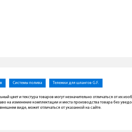
ов
Системы полива
Тележки для шлангов G.F.
ьный цвет и текстура товаров могут незначительно отличаться от их из
раво на изменение комплектации и места производства товара без увед
внешнем виде, может отличаться от указанной на сайте.