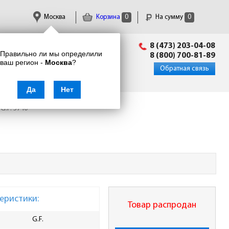
Москва
Корзина
0
На сумму
0
Пн-Пт: 09:00 - 18:00
8 (473) 203-04-08
Правильно ли мы определили
info@enkor24.ru
8 (800) 700-81-89
ваш регион -
Москва
?
Вход
|
Регистрация
Обратная связь
Да
Нет
G.F. 5740
еристики:
Товар распродан
G.F.
Тип
пер