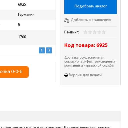
6925
Рабочая высота, мм
1700
Подобрать аналог
Германия
Материал
алю
Добавить к сравнению
т
8
Высота упаковки, мм
1900
Рейтинг:
Длина упаковки, мм
550
1700
Код товара:
6925
Доставка осуществляется
согласно тарифам транспортных
компаний и курьерской службы.
очка 0-0-6
Версия для печати
строительных работ и при ремонте. Изделие уверенно держит