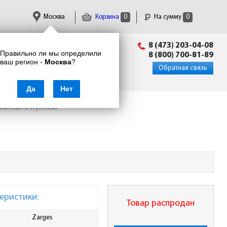
Москва
Корзина
0
На сумму
0
Пн-Пт: 09:00 - 18:00
8 (473) 203-04-08
Правильно ли мы определили
info@enkor24.ru
8 (800) 700-81-89
ваш регион -
Москва
?
Вход
|
Регистрация
Обратная связь
Да
Нет
ниевая 8 ступеней
еристики:
Товар распродан
Zarges
Максимальная нагрузка, кг
155