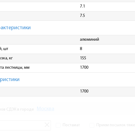
7.1
7.5
рактеристики
алюминий
й, шт
8
зка, кг
155
та лестницы, мм
1700
еристики
1700
Москва
зов СДЭК в городе
Постамат
Прием посылок тяжел