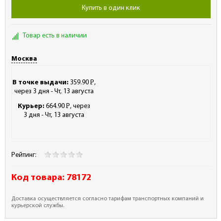
Купить в один клик
Товар есть в наличии
Москва
В точке выдачи:
359.90
Р
,
-
через 3 дня - Чт, 13 августа
Курьер:
664.90
Р
, через
-
3 дня - Чт, 13 августа
Рейтинг:
Код товара:
78172
Доставка осуществляется согласно тарифам транспортных компаний и
курьерской службы.