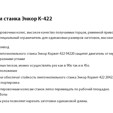
 станка Энкор К-422
ровочных колес, высокое качество получаемых торцов, ременной привод
специальный ограничитель для одинаковых размеров заготовок, высоки
привод
нточнопильного станка Энкор Корвет-422 94220 защитит двигатель от пе
 разными углами
х тисков, можно осуществлять рез как в 90о так и в 45о.
 положение
и обеспечат стойкость ленточнопильного станка Энкор Корвет-422 2042
нспортировка
ртировочным колесам станок легко перемещать по рабочей площадке.
аботы
 реза позволяет нарезать заготовки одинаковой длины.