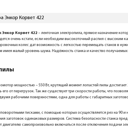
а Энкор Корвет 422
к Энкор Корвет 422
– ленточная электропила, прямое назначение кото
дется очень кстати, если необходим высокоточный распил с высоким ка
ровочных колес дат возможность с легкостью перемещать станов в нуж
ом имея малый уровень шума. Надёжность станка и качество получаемых
 пилы
ромотор мощностью – 550 Вт, крутящий момент лопастей пилы достигае
 его от перегрузок. Так же существует три скорости работы, что позво
вумя рабочими поверхностями, одна для работы с габаритных заготов
поворотными тисками, с помощью которых осуществляется рез на 90 и 
ия заготовок одинаковых размеров. Система безопасности станка предс
т двигателю самопроизвольно включаться после отключения подачи эл