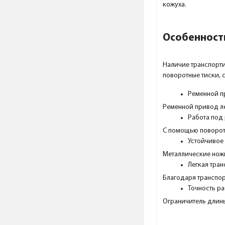
кожуха.
Особенности
Наличие транспорти
поворотные тиски, 
Ременной 
Ременной привод ле
Работа под
С помощью поворотны
Устойчивое
Металлические ножк
Легкая тра
Благодаря транспо
Точность р
Ограничитель длины