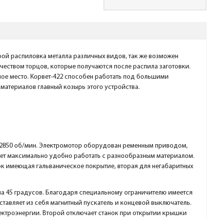
рой распиловка металла различных видов, так же возможен
чеством торцов, которые получаются после распила заготовки.
ное место. Корвет-422 способен работать под большими
 материалов главный козырь этого устройства.
т 2850 об/мин. Электромотор оборудован ременным приводом,
ляет максимально удобно работать с разнообразным материалом.
ок имеющая гальваническое покрытие, вторая для негабаритных
на 45 градусов. Благодаря специальному ограничителю имеется
тавляет из себя магнитный пускатель и концевой выключатель.
ектроэнергии. Второй отключает станок при открытии крышки