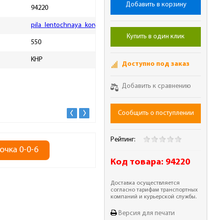
Добавить в корзину
94220
Длина пильной шины, мм
1638
pila_lentochnaya_korvet_422_dlya_metalla.pdf
Количество скоростей, шт
3
Купить в один клик
550
Максимальный диаметр
разрезаемой заготовки под
70
КНР
углом 45°, мм
Доступно под заказ
Максимальный диаметр
разрезаемой заготовки под
115
Добавить к сравнению
углом 90°, мм
Сообщить о поступлении
Рейтинг:
очка 0-0-6
Код товара:
94220
Доставка осуществляется
согласно тарифам транспортных
компаний и курьерской службы.
Версия для печати