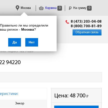
Москва
Корзина
0
На сумму
0
Пн-Пт: 09:00 - 18:00
8 (473) 203-04-08
Правильно ли мы определили
info@enkor24.ru
8 (800) 700-81-89
ваш регион -
Москва
?
Вход
|
Регистрация
Обратная связь
Да
Нет
НКОР Корвет-422 94220
22 94220
еристики:
Цена:
48 700
Р
-
Энкор
Длина пильной ленты, мм
1638