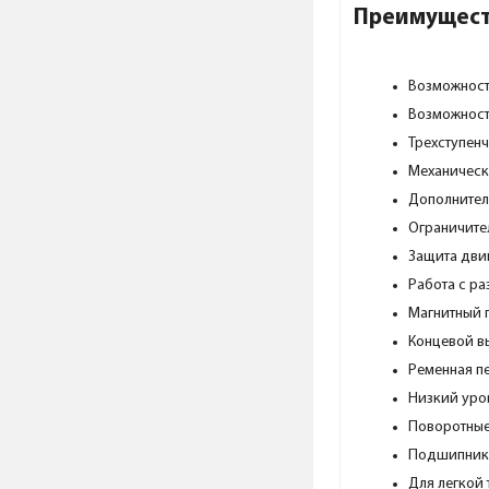
Преимуществ
Возможност
Возможност
Трехступен
Механическ
Дополнител
Ограничите
Защита двиг
Работа с р
Магнитный 
Концевой в
Ременная пе
Низкий уро
Поворотные 
Подшипники
Для легкой