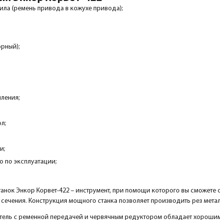
ила (ремень привода в кожухе привода);
орный);
пления;
л;
и;
о по эксплуатации;
анок Энкор Корвет-422 – инструмент, при помощи которого вы сможете 
 сечения. Конструкция мощного станка позволяет производить рез мета
ель с ременной передачей и червячным редуктором обладает хорошим 