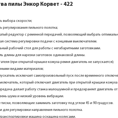
а пилы Энкор Корвет - 422
ь выбора скорости;
ь регулирования пильного полотна;
чатый редуктор с ременной передачей, позволяющий выбрать оптимальн
ая система регулировки подачи с концевым выключателем.
ьный рабочий стол для работы с негабаритными заготовками.
ль длины для нарезки заготовок одинаковой длины.
ателя (при открытой крышке кожуха ремня двигатель не запускается);
азными видами материалов;
пускатель исключает самопроизвольный пуск после временного отключе
ыключатель, который отключает двигатель при открытой крышки кожуха
редача делает работу станка малошумной и предохраняет двигатель от
вень шума и низкий уровень вибрации.
тиски, позволяющие зажимать заготовку под углом 45 и 90 градусов.
 для регулировки направления пильного полотна.
 транспортировки машина оснащена колесами.