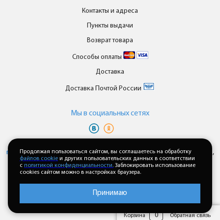
Контакты и адреса
Пункты выдачи
Возврат товара
Способы оплаты
Доставка
Доставка Почтой России
Мы в cоциальных сетях
Вы принимаете условия
политики в отношении обработки
персональных данных
Продолжая пользоваться сайтом, вы соглашаетесь на обработку
и
пользовательского соглашения
каждый раз,
файлов cookie
и других пользовательских данных в соответствии
когда оставляете свои данные в любой форме обратной связи на
с
политикой конфиденциальности.
Заблокировать использование
сайте enkor24.ru
cookies сайтом можно в настройках браузера.
Принимаю
0
Корзина
Обратная связь