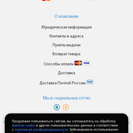
О компании
Юридическая информация
Контакты и адреса
Пункты выдачи
Возврат товара
Способы оплаты
Доставка
Доставка Почтой России
Мы в cоциальных сетях
Вы принимаете условия
политики в отношении обработки
персональных данных
Продолжая пользоваться сайтом, вы соглашаетесь на обработку
и
пользовательского соглашения
каждый раз,
файлов cookie
и других пользовательских данных в соответствии
когда оставляете свои данные в любой форме обратной связи на
с
политикой конфиденциальности.
Заблокировать использование
сайте enkor24.ru