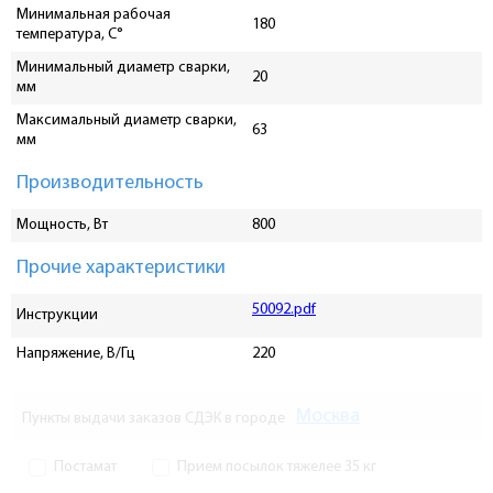
Минимальная рабочая
180
температура, C°
Минимальный диаметр сварки,
20
мм
Максимальный диаметр сварки,
63
мм
Производительность
Мощность, Вт
800
Прочие характеристики
50092.pdf
Инструкции
Напряжение, В/Гц
220
Москва
Пункты выдачи заказов СДЭК в городе
Постамат
Прием посылок тяжелее 35 кг