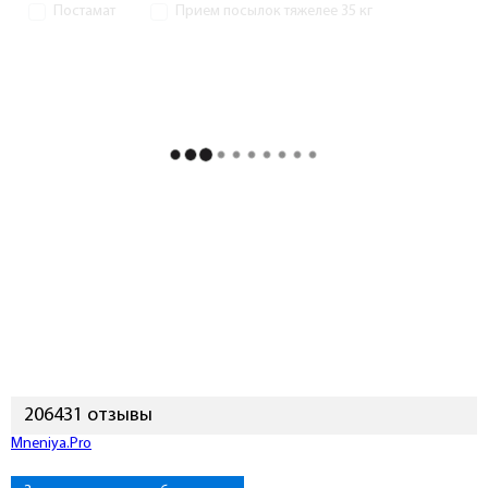
Постамат
Прием посылок тяжелее 35 кг
206431 отзывы
Mneniya.Pro