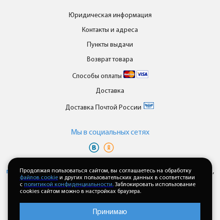
Юридическая информация
Контакты и адреса
Пункты выдачи
Возврат товара
Способы оплаты
Доставка
Доставка Почтой России
Мы в cоциальных сетях
Вы принимаете условия
политики в отношении обработки
персональных данных
Продолжая пользоваться сайтом, вы соглашаетесь на обработку
и
пользовательского соглашения
каждый раз,
файлов cookie
и других пользовательских данных в соответствии
когда оставляете свои данные в любой форме обратной связи на
с
политикой конфиденциальности.
Заблокировать использование
сайте enkor24.ru
cookies сайтом можно в настройках браузера.
Принимаю