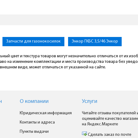
Запчасти для газонокосилок
Энкор ГКБС 3,5/46 Энкор
ьный цвет и текстура товаров могут незначительно отличаться от их из
раво на изменение комплектации и места производства товара без увед
внешнем виде, может отличаться от указанной на сайте.
н
О компании
Услуги
Юридическая информация
Читайте отзывы покупателей 
оценивайте качество магазин
Контакты и адреса
на Яндекс.Маркете
Пункты выдачи
Сделать заказ по почте