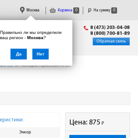
Москва
Корзина
0
На сумму
0
Пн-Пт: 09:00 - 18:00
8 (473) 203-04-08
Правильно ли мы определили
info@enkor24.ru
8 (800) 700-81-89
ваш регион -
Москва
?
Вход
|
Регистрация
Обратная связь
Да
Нет
КБС 3,5/46
/
Колодка тормозная ГК 3,5
еристики:
Цена:
875
Р
-
Энкор