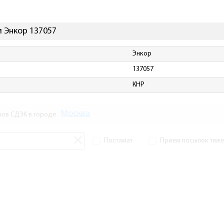
 Энкор 137057
Энкор
137057
КНР
Москва
зов СДЭК в городе
Постамат
Прием посылок тяжел