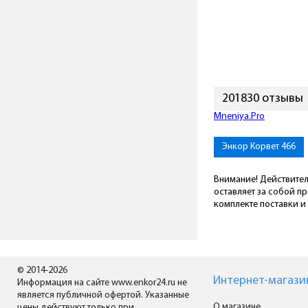
201830 отзывы
Mneniya.Pro
Энкор Корвет 466
Внимание! Действител
оставляет за собой п
комплекте поставки и 
© 2014-2026
Интернет-магази
Информация на сайте www.enkor24.ru не
является публичной офертой. Указанные
О магазине
цены действуют только при