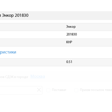
 Энкор 201830
Энкор
201830
КНР
еристики
0.51
Москва
зов СДЭК в городе
Постамат
Прием посылок тяжел