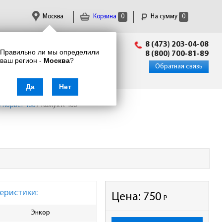
Москва
Корзина
0
На сумму
0
Пн-Пт: 09:00 - 18:00
8 (473) 203-04-08
Правильно ли мы определили
info@enkor24.ru
8 (800) 700-81-89
ваш регион -
Москва
?
Вход
|
Регистрация
Обратная связь
Да
Нет
 Корвет 466
/
Кожух К-466
еристики:
Цена:
750
Р
-
Энкор