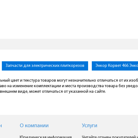
Запчасти для электрических плиткорезов
Энкор Корвет 466 Энк
ьный цвет и текстура товаров могут незначительно отличаться от их из
раво на изменение комплектации и места производства товара без увед
внешнем виде, может отличаться от указанной на сайте.
н
О компании
Услуги
Юридическая информация
Читайте отзывы покупателей 