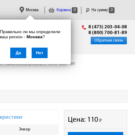
Москва
Корзина
0
На сумму
0
Пн-Пт: 09:00 - 18:00
8 (473) 203-04-08
Правильно ли мы определили
info@enkor24.ru
8 (800) 700-81-89
ваш регион -
Москва
?
Вход
|
Регистрация
Обратная связь
Да
Нет
8
/
Гайка (левая резьба) К-487,К-488,К-489
еристики:
Цена:
110
Р
-
Энкор