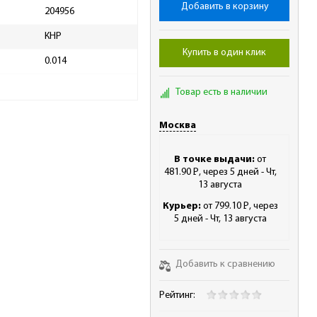
Добавить в корзину
204956
КНР
Купить в один клик
0.014
Товар есть в наличии
Москва
В точке выдачи:
от
481.90
Р
, через 5 дней - Чт,
-
13 августа
Курьер:
от 799.10
Р
, через
-
5 дней - Чт, 13 августа
Добавить к сравнению
Рейтинг: