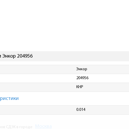
 Энкор 204956
Энкор
204956
КНР
еристики
0.014
Москва
зов СДЭК в городе