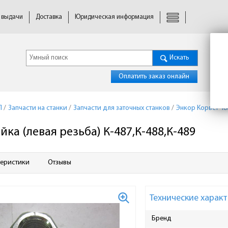
 выдачи
Доставка
Юридическая информация
Искать
Оплатить заказ онлайн
П
/
Запчасти на станки
/
Запчасти для заточных станков
/
Энкор Корвет 48
айка (левая резьба) К-487,К-488,К-489
теристики
Отзывы
Технические характ
Бренд