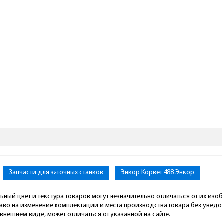
Запчасти для заточных станков
Энкор Корвет 488 Энкор
ьный цвет и текстура товаров могут незначительно отличаться от их из
раво на изменение комплектации и места производства товара без увед
внешнем виде, может отличаться от указанной на сайте.