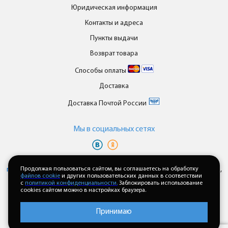
Юридическая информация
Контакты и адреса
Пункты выдачи
Возврат товара
Способы оплаты
Доставка
Доставка Почтой России
Мы в cоциальных сетях
Вы принимаете условия
политики в отношении обработки
персональных данных
и
пользовательского соглашения
каждый раз,
Продолжая пользоваться сайтом, вы соглашаетесь на обработку
файлов cookie
и других пользовательских данных в соответствии
когда оставляете свои данные в любой форме обратной связи на
с
политикой конфиденциальности.
Заблокировать использование
сайте enkor24.ru
cookies сайтом можно в настройках браузера.
Принимаю